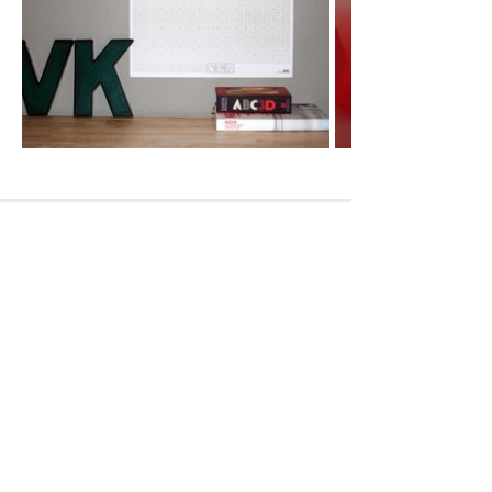
Просмотры
Расскажите друзьям
2908
Комментарии
Load comments
Login to comment