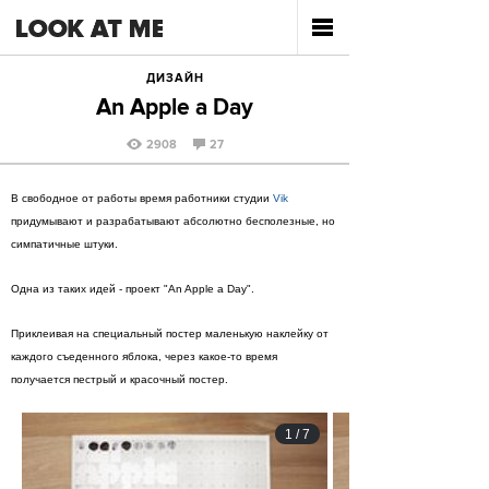
ДИЗАЙН
An Apple a Day
2908
27
В свободное от работы время работники студии
Vik
придумывают и разрабатывают абсолютно бесполезные, но
симпатичные штуки.
Одна из таких идей - проект "An Apple a Day".
Приклеивая на специальный постер маленькую наклейку от
каждого съеденного яблока, через какое-то время
получается пестрый и красочный постер.
1
/
7