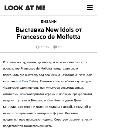
ДИЗАЙН
Выставка New Idols от
Francesco de Molfetta
1986
10
Итальянский художник, дизайнер и во всех смыслах арт-
провокатор Francesco de Molfetta представил свою
персональную выставку под эпическим названием “New Idols”
в миланской
Don Gallery
. Смелые и масштабные скульптуры
Франческо вдохновлены поп-культуров восьмидесятых,
комиксами, компьютерными играми и прочими прекрасными
вещами: тут вам и Бетмен, и Кинг Конг, и даже Джон
Кеннеди. Все герои и явления поданы в новой, безумной и
немного извращенной авторской форме. Выставка
продлится еще несколько недель. Советуем заскочить, если
представится такая возможность.