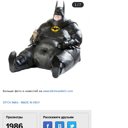
1
/
7
Больше фото и новостей на
www.ditcheatditch.com
DITCH MAG - MADE IN KIEV!
Просмотры
Расскажите друзьям
1986