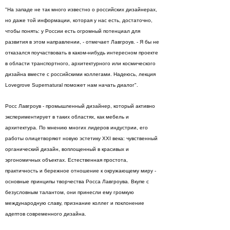
"На западе не так много известно о российских дизайнерах,
но даже той информации, которая у нас есть, достаточно,
чтобы понять: у России есть огромный потенциал для
развития в этом направлении, - отмечает Лавгроув. - Я бы не
отказался поучаствовать в каком-нибудь интересном проекте
в области транспортного, архитектурного или космического
дизайна вместе с российскими коллегами. Надеюсь, лекция
Lovegrove Supernatural поможет нам начать диалог".
Росс Лавгроув - промышленный дизайнер, который активно
экспериментирует в таких областях, как мебель и
архитектура. По мнению многих лидеров индустрии, его
работы олицетворяют новую эстетику XXI века: чувственный
органический дизайн, воплощенный в красивых и
эргономичных объектах. Естественная простота,
практичность и бережное отношение к окружающему миру -
основные принципы творчества Росса Лавгроува. Вкупе с
безусловным талантом, они принесли ему громкую
международную славу, признание коллег и поклонение
адептов современного дизайна.