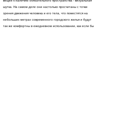
вещей к наличию обязательного пространства - визуальная
шутка. На самом деле они настолько просчитаны с точки
зрения движения человека и его тела, что поместятся на
небольших метрах современного городского жилья и будут
так же комфортны в ежедневном использовании, как если бы
размещались в наследных палаццо.
Внушительный список его клиентов включает ведущие
мировые бренды, такие как Sony, Airbus Industries, Kartell,
Ceccotti, Cappellini, Idee, Moroso, Luceplan, Driade, Peugeot,
Apple Computers, Issey Miyake, Vitra, Motorola, Biomega,
LVMH, Yamagiwa Corporation, Tag Heuer, Hackman, Alias,
Herman Miller, Artemide, Japan Airlines и многие другие.
Лавгроув – обладатель множества международных наград и
автор целого ряда публикаций. Его работы Росса Лавгроува
выставляются в музеях по всему миру: Музей современного
искусства (Нью-Йорк), Музей Гугенхейма (Нью-Йорк), Музей
дизайна (Лондон), Центр Помпиду (Париж) и Axis Centre
(Япония).