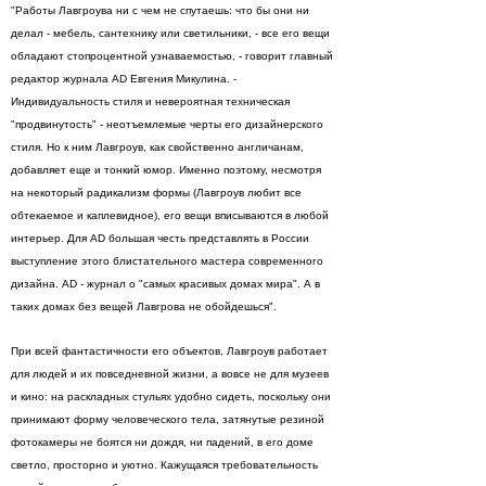
"Работы Лавгроува ни с чем не спутаешь: что бы они ни
делал - мебель, сантехнику или светильники, - все его вещи
обладают стопроцентной узнаваемостью, - говорит главный
редактор журнала AD Евгения Микулина. -
Индивидуальность стиля и невероятная техническая
"продвинутость" - неотъемлемые черты его дизайнерского
стиля. Но к ним Лавгроув, как свойственно англичанам,
добавляет еще и тонкий юмор. Именно поэтому, несмотря
на некоторый радикализм формы (Лавгроув любит все
обтекаемое и каплевидное), его вещи вписываются в любой
интерьер. Для AD большая честь представлять в России
выступление этого блистательного мастера современного
дизайна. AD - журнал о "самых красивых домах мира". А в
таких домах без вещей Лавгрова не обойдешься".
При всей фантастичности его объектов, Лавгроув работает
для людей и их повседневной жизни, а вовсе не для музеев
и кино: на раскладных стульях удобно сидеть, поскольку они
принимают форму человеческого тела, затянутые резиной
фотокамеры не боятся ни дождя, ни падений, в его доме
светло, просторно и уютно. Кажущаяся требовательность