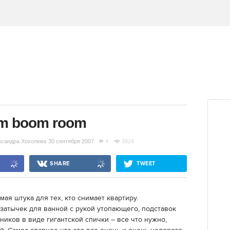
m boom room
ксандра Хохолева
30 сентября 2007
4
3924
SHARE
TWEET
я штука для тех, кто снимает квартиру.
затычек для ванной с рукой утопающего, подставок
ников в виде гигантской спички – все что нужно,