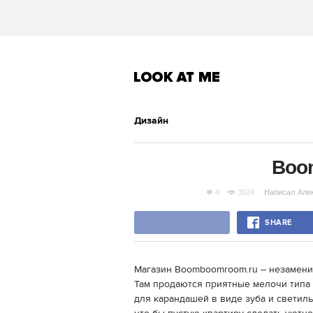
Дизайн
Boo
4
3924
Написал
Але
SHARE
Магазин Boomboomroom.ru – незаменима
Там продаются приятные мелочи типа 
для карандашей в виде зуба и светиль