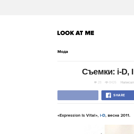
Мода
Съемки: i-D, 
28
8426
Написал
SHARE
«Expression Is Vital » ,
i-D
, весна 2011.