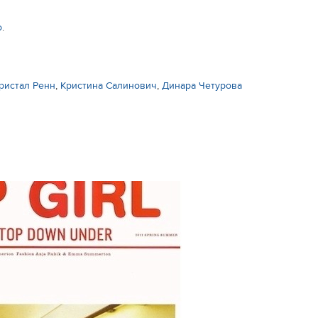
о
.
ристал Ренн
,
Кристина Салинович
,
Динара Четурова