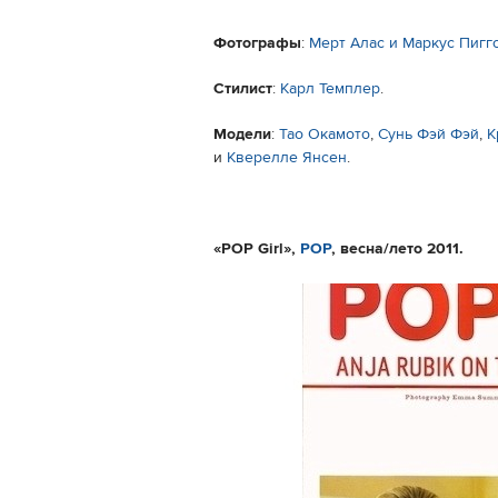
Фотографы
:
Мерт Алас и Маркус Пигг
Стилист
:
Карл Темплер
.
Модели
:
Тао Окамото
,
Сунь Фэй Фэй
,
К
и
Кверелле Янсен
.
«
POP Girl
»,
POP
, весна/лето 2011.