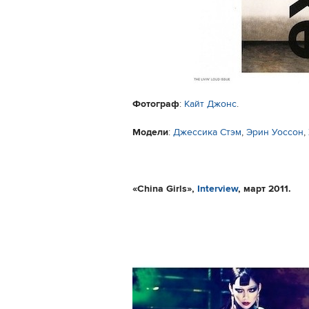
Фотограф
:
Кайт Джонс
.
Модели
:
Джессика Стэм
,
Эрин Уоссон
,
«
China Girls
» ,
Interview
, март 2011.