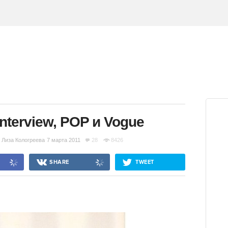
Interview, POP и Vogue
Лиза Кологреева
7 марта 2011
28
8426
SHARE
TWEET