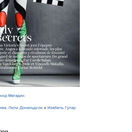
инод Матадин
.
има
,
Лили Дональдсон
и
Изабель Гулар
.