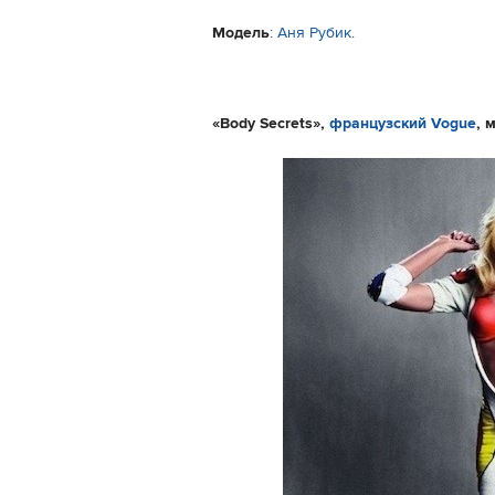
Модель
:
Аня Рубик
.
«
Body Secrets
»,
французский Vogue
, 