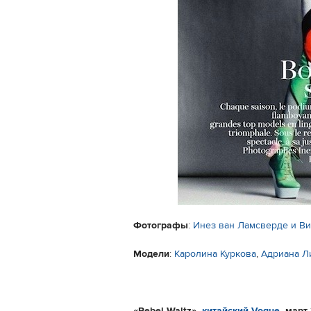
Фотографы
:
Инез ван Ламсверде и В
Модели
:
Каролина Куркова
,
Адриана Л