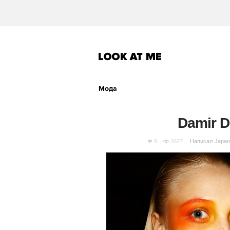
Мода
Damir D
9
3627
Написал
Japan