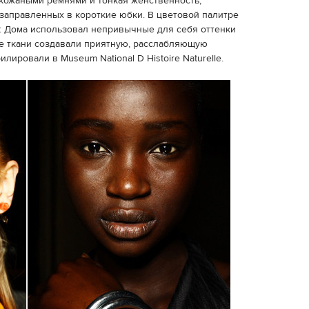
 кожаными ремнями и тонкая женственность,
заправленных в короткие юбки. В цветовой палитре
: Дома использовал непривычные для себя оттенки
е ткани создавали приятную, расслабляющую
лировали в Museum National D Histoire Naturelle.