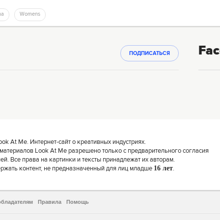
ma
Womens
Fac
ПОДПИСАТЬСЯ
k At Me. Интернет-сайт о креативных индустриях.
материалов Look At Me разрешено только с предварительного согласия
й. Все права на картинки и тексты принадлежат их авторам.
ержать контент, не предназначенный для лиц младше
16 лет
.
обладателям
Правила
Помощь