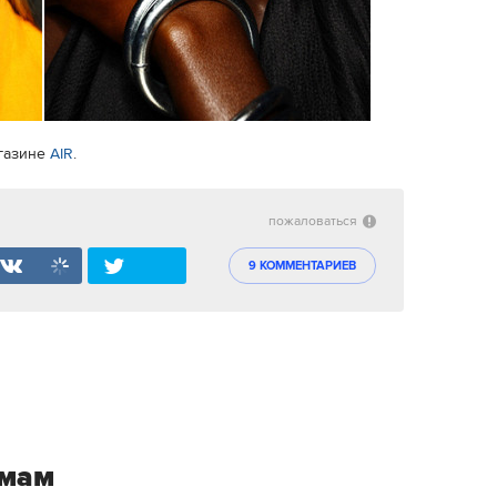
агазине
AIR
.
пожаловаться
9 КОММЕНТАРИЕВ
емам