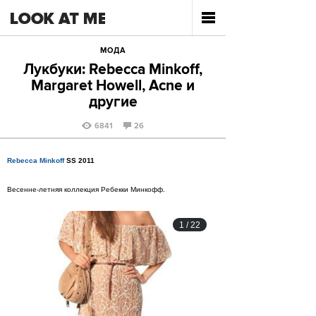
МОДА
Лукбуки: Rebecca Minkoff,
Margaret Howell, Acne и
другие
6841
26
Rebecca Minkoff
SS 2011
Весенне-летняя коллекция Ребекки Минкофф.
1
/
22