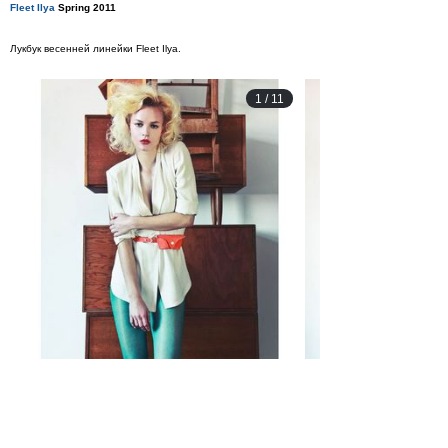
Fleet Ilya
Spring 2011
Лукбук весенней линейки Fleet Ilya.
1
/
11
Acne
SS 2011
Каталог вещей, которые были добавлены в весенне-летнюю