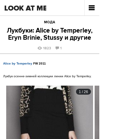
МОДА
Лукбуки: Alice by Temperley,
Eryn Brinie, Stussy и другие
1823
1
Alice by Temperley
FW 2011
Лукбук осенне-зимней коллекции линии Alice by Temperley.
1
/
26