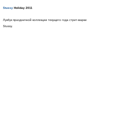
Stussy
Holiday 2011
Лукбук праздничной коллекции текущего года стрит-марки
Stussy.
1
/
36