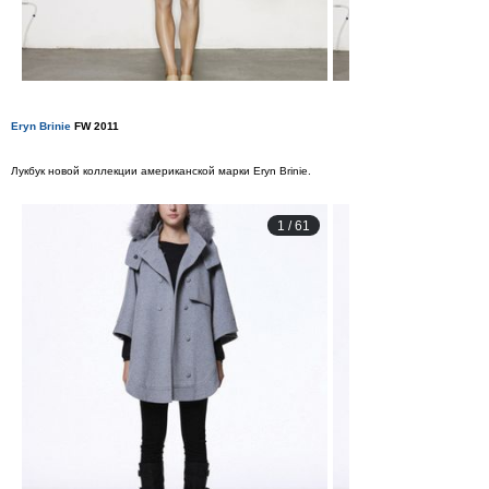
Eryn Brinie
FW 2011
Лукбук новой коллекции американской марки Eryn Brinie.
1
/
61