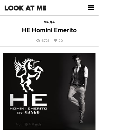
МОДА
HE Homini Emerito
6721
20