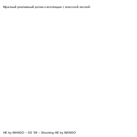
Мрачный рекламный ролик к коллекции с классной песней:
HE by MANGO – SS ’08 – Shooting HE by MANGO