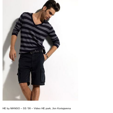
HE by MANGO – SS ’08 – Video HE park, Jon Kortajarena