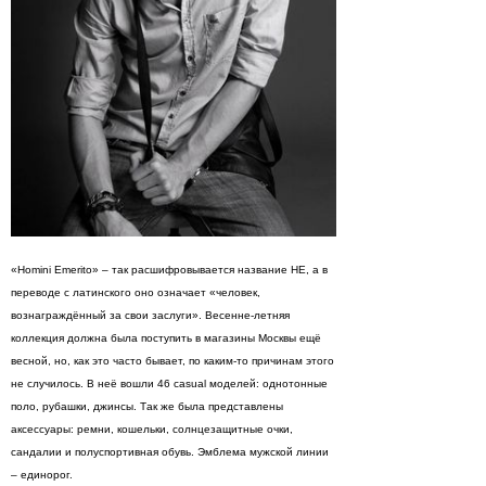
«Homini Emerito» – так расшифровывается название HE, а в
переводе с латинского оно означает «человек,
вознаграждённый за свои заслуги». Весенне-летняя
коллекция должна была поступить в магазины Москвы ещё
весной, но, как это часто бывает, по каким-то причинам этого
не случилось. В неё вошли 46 casual моделей: однотонные
поло, рубашки, джинсы. Так же была представлены
аксессуары: ремни, кошельки, солнцезащитные очки,
сандалии и полуспортивная обувь. Эмблема мужской линии
– единорог.