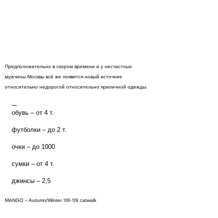
Предположительно в скором времени и у несчастных
мужчины Москвы всё же появится новый источник
относительно недорогой относительно приличной одежды.
обувь – от 4 т.
футболки – до 2 т.
очки – до 1000
сумки – от 4 т.
джинсы – 2,5
MANGO – Autumn/Winter ‘08-’09 catwalk