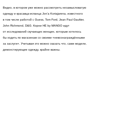
Видео, в котором уже можно рассмотреть незамысловатую
одежду и красавца-испанца Jon'а Kortajarena, известного
в том числе работой с Guess, Tom Ford, Jean Paul Gaultier,
John Richmond, D&G. Корни HE by MANGO идут
от исследований скучающих женщин, которым хотелось
бы ходить по магазинам со своими «невознаграждёнными
за заслуги». Учитывая это можно сказать что, сами модели,
демонстирующие одежду, крайне важны.