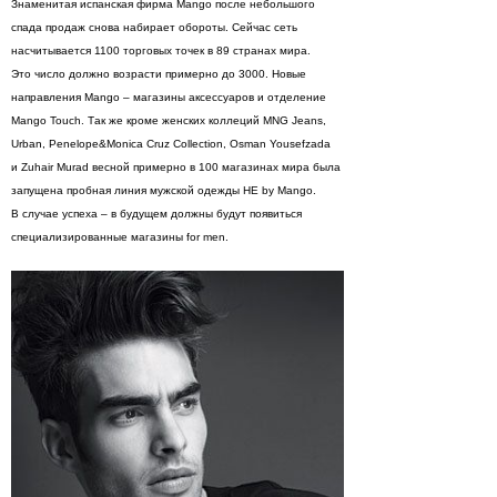
Знаменитая испанская фирма Mango после небольшого
спада продаж снова набирает обороты. Сейчас сеть
насчитывается 1100 торговых точек в 89 странах мира.
Это число должно возрасти примерно до 3000. Новые
направления Mango – магазины аксессуаров и отделение
Mango Touch. Так же кроме женских коллеций MNG Jeans,
Urban, Penelope&Monica Cruz Collection, Osman Yousefzada
и Zuhair Murad весной примерно в 100 магазинах мира была
запущена пробная линия мужской одежды HE by Mango.
В случае успеха – в будущем должны будут появиться
специализированные магазины for men.