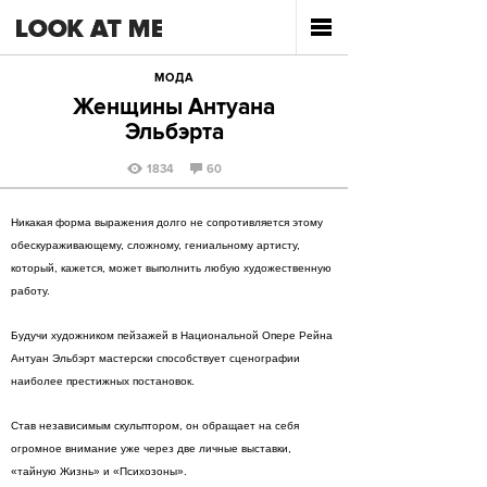
МОДА
Женщины Антуана
Эльбэрта
1834
60
Никакая форма выражения долго не сопротивляется этому
обескураживающему, сложному, гениальному артисту,
который, кажется, может выполнить любую художественную
работу.
Будучи художником пейзажей в Национальной Опере Рейна
Антуан Эльбэрт мастерски способствует сценографии
наиболее престижных постановок.
Став независимым скульптором, он обращает на себя
огромное внимание уже через две личные выставки,
«тайную Жизнь» и «Психозоны».