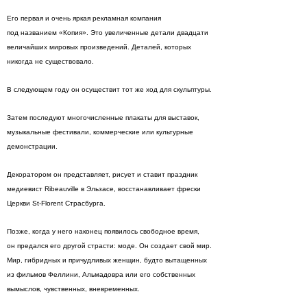
Его первая и очень яркая рекламная компания
под названием «Копия». Это увеличенные детали двадцати
величайших мировых произведений. Деталей, которых
никогда не существовало.
В следующем году он осуществит тот же ход для скульптуры.
Затем последуют многочисленные плакаты для выставок,
музыкальные фестивали, коммерческие или культурные
демонстрации.
Декоратором он представляет, рисует и ставит праздник
медиевист Ribeauville в Эльзасе, восстанавливает фрески
Церкви St-Florent Страсбурга.
Позже, когда у него наконец появилось свободное время,
он предался его другой страсти: моде. Он создает свой мир.
Мир, гибридных и причудливых женщин, будто вытащенных
из фильмов Феллини, Альмадовра или его собственных
вымыслов, чувственных, вневременных.