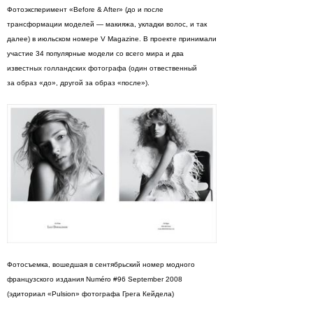
Фотоэксперимент «Before & After» (до и после
трансформации моделей — макияжа, укладки волос, и так
далее) в июльском номере V Magazine. В проекте принимали
участие 34 популярные модели со всего мира и два
известных голландских фотографа (один отвественный
за образ «до», другой за образ «после»).
Фотосъемка, вошедшая в сентябрьский номер модного
французского издания Numéro #96 September 2008
(эдиториал «Pulsion» фотографа Грега Кейдела)