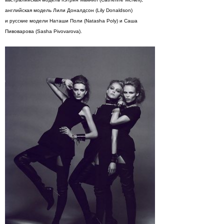
английская модель Лили Доналдсон (Lily Donaldson)
и русские модели Наташи Поли (Natasha Poly) и Саша
Пивоварова (Sasha Pivovarova).