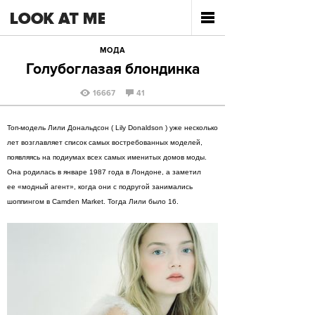
МОДА
Голубоглазая блондинка
16667
41
Топ-модель Лили Дональдсон ( Lily Donaldson ) уже несколько
лет возглавляет список самых востребованных моделей,
появляясь на подиумах всех самых именитых домов моды.
Она родилась в январе 1987 года в Лондоне, а заметил
ее «модный агент», когда они с подругой занимались
шоппингом в Camden Market. Тогда Лили было 16.