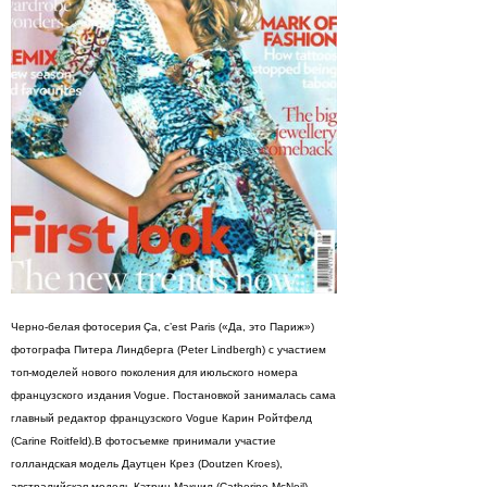
Черно-белая фотосерия Ça, c’est Paris («Да, это Париж»)
фотографа Питера Линдберга (Peter Lindbergh) с участием
топ-моделей нового поколения для июльского номера
французского издания Vogue. Постановкой занималась сама
главный редактор французского Vogue Карин Ройтфелд
(Carine Roitfeld).В фотосъемке принимали участие
голландская модель Даутцен Крез (Doutzen Kroes),
австралийская модель Кэтрин Макнил (Catherine McNeil),