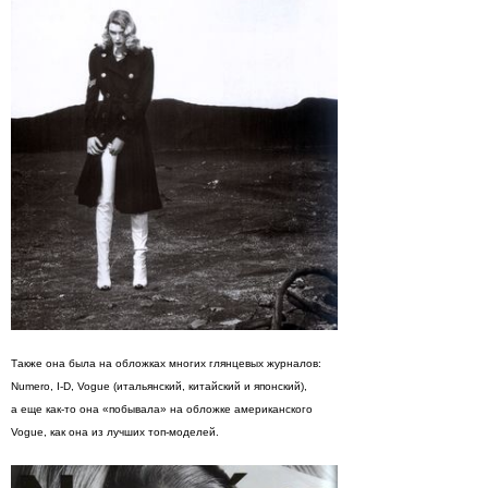
Также она была на обложках многих глянцевых журналов:
Numero, I-D, Vogue (итальянский, китайский и японский),
а еще как-то она «побывала» на обложке американского
Vogue, как она из лучших топ-моделей.