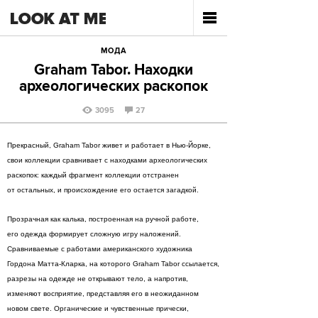
МОДА
Graham Tabor. Находки
археологических раскопок
3095
27
Прекрасный, Graham Tabor живет и работает в Нью-Йорке,
свои коллекции сравнивает с находками археологических
раскопок: каждый фрагмент коллекции отстранен
от остальных, и происхождение его остается загадкой.
Прозрачная как калька, построенная на ручной работе,
его одежда формирует сложную игру наложений.
Сравниваемые с работами американского художника
Гордона Матта-Кларка, на которого Graham Tabor сcылается,
разрезы на одежде не открывают тело, а напротив,
изменяют восприятие, представляя его в неожиданном
новом свете. Органические и чувственные прически,