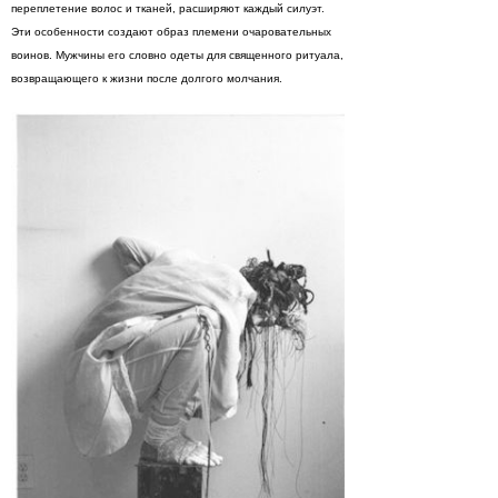
переплетение волос и тканей, расширяют каждый силуэт.
Эти особенности создают образ племени очаровательных
воинов. Мужчины его словно одеты для священного ритуала,
возвращающего к жизни после долгого молчания.