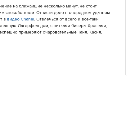
пенение на ближайшие несколько минут, не стоит
оим спокойствием. Отчасти дело в очередном удачном
ет в
видео Chanel
. Отвлечься от всего и всё-таки
рованную Лагерфельдом, с нитками бисера, брошами,
еспешно примеряют очаровательные Таня, Касия,