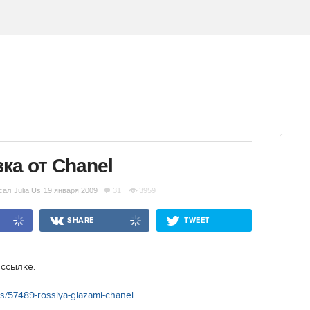
ка от Chanel
сал
Julia Us
19 января 2009
31
3959
SHARE
TWEET
 ссылке.
ts/57489-rossiya-glazami-chanel