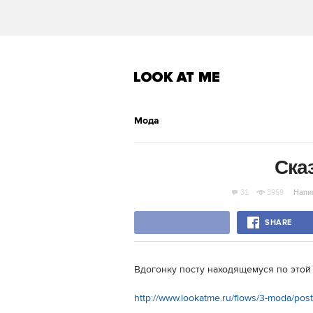
Мода
Сказ
31
3959
Напи
SHARE
Вдогонку посту находящемуся по этой
http://www.lookatme.ru/flows/3-moda/pos