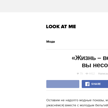
Мода
«Жизнь – в
вы несо
79
4412
Написа
SHARE
Оставим не надолго модные показы, 
ужаснёмся) вместе с молодым бельгий