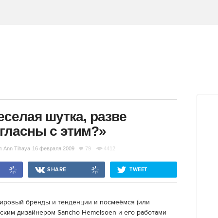
еселая шутка, разве
гласны с этим?»
л
Ann Tihaya
16 февраля 2009
79
4412
SHARE
TWEET
мировый бренды и тенденции и посмеёмся (или
ским дизайнером Sancho Hemelsoen и его работами