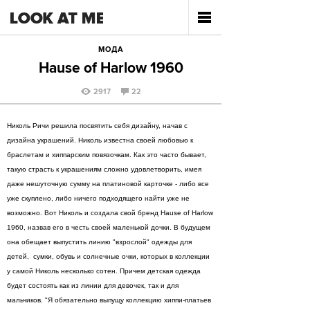
МОДА
Hause of Harlow 1960
2917
22
Николь Ричи решила посвятить себя дизайну, начав с
дизайна украшений. Николь известна своей любовью к
браслетам и хиппарским повязочкам. Как это часто бывает,
такую страсть к украшениям сложно удовлетворить, имея
даже нешуточную сумму на платиновой карточке - либо все
уже скуплено, либо ничего подходящего найти уже не
возможно. Вот Николь и создала свой бренд Hause of Harlow
1960, назвав его в честь своей маленькой дочки. В будущем
она обещает выпустить линию "взрослой" одежды для
детей, сумки, обувь и солнечные очки, которых в коллекции
у самой Николь несколько сотен. Причем детская одежда
будет состоять как из линии для девочек, так и для
мальчиков. "Я обязательно выпущу коллекцию хиппи-платьев