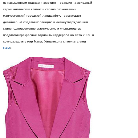
по насыщенным краскам и экзотике – реакция на холодный
серый английский климат и словно окоченевший
манчестерский городской ландшафт», - рассуждает
дизайнер. «Создавая коллекцию в жизнеутверждающем
стиле, одновременно экзотическую и ультрамодную,
предлагая прекрасные варианты гардероба на лето 2009, я
хочу разделить мир Мэтью Уильямсона с покупателями
H&M
».