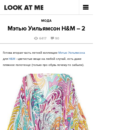
МОДА
Мэтью Уильямсон H&M – 2
6417
90
Готова вторая часть летней коллекции
Мэтью Уильямсона
для
H&M
- цветистые вещи на любой случай, есть даже
пляжное полотенце (только про обувь почему-то забыли).