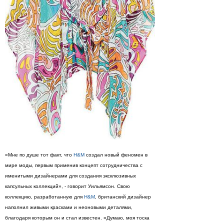
«Мне по душе тот факт, что
H&M
создал новый феномен в
мире моды, первым применив концепт сотрудничества с
именитыми дизайнерами для создания эксклюзивных
капсульных коллекций», - говорит Уильямсон. Свою
коллекцию, разработанную для
H&M
, британский дизайнер
наполнил живыми красками и неоновыми деталями,
благодаря которым он и стал известен. «Думаю, моя тоска