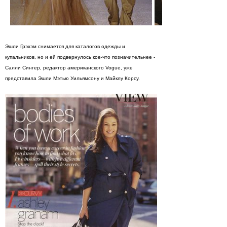
Эшли Грэхэм снимается для каталогов одежды и
купальников, но и ей подвернулось кое-что позначительнее -
Салли Сингер, редактор американского Vogue, уже
представила Эшли Мэтью Уильямсону и Майклу Корсу.