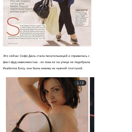
Это сейчас Софи Даль стала писательницей и справилась с
фаст-фуд-зависимостью - но пока ее на улице не подобрала
Изабелла Блоу, она была никому не нужной толстухой.
1
/
3