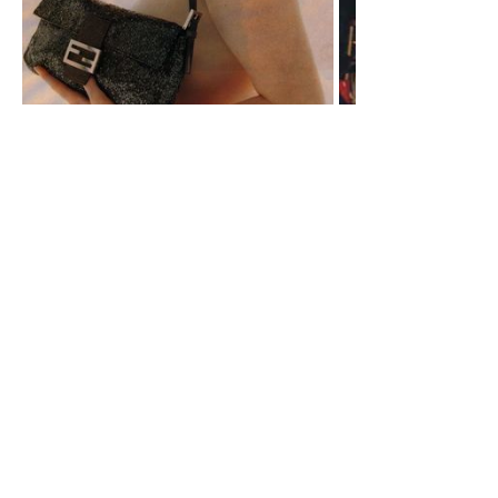
Может быть, в последние годы мода стала более лояльной к
массивным бедрам и складчатым животам? Главной новой
фэшн-дарлинг объявлена трехпудовая Бет Дитто, да и Кейт
Мосс с Джеммой Уорд позволили себе сильно поправиться.