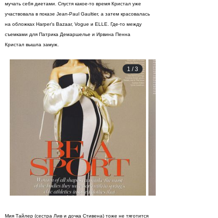
мучать себя диетами. Спустя какое-то время Кристал уже
участвовала в показе Jean-Paul Gaultier, а затем красовалась
на обложках Harper's Bazaar, Vogue и ELLЕ. Где-то между
съемками для Патрика Демаршелье и Ирвина Пенна
Кристал вышла замуж.
1
/
3
Мия Тайлер (сестра Лив и дочка Стивена) тоже не тяготится