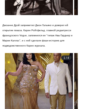
Джоаннe Дрэй заприметил Джон Гальяно и доверил ей
открытие показа. Карин Ройтфельд, главной редактрессе
французского Vogue, запомнился ее "типаж Авы Гарднер и
Марии Каллас", и с ней сделали фэшн-историю для
подведомственного Карин журнала.
1
/
4