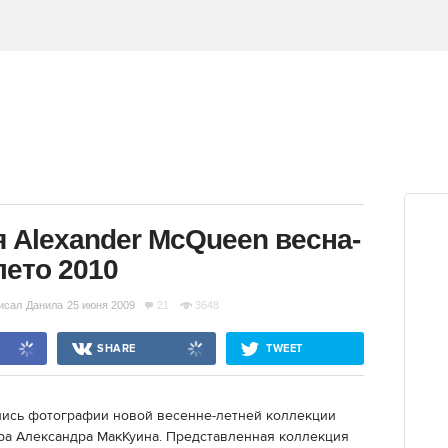
 Alexander McQueen весна-
лето 2010
исал
Данила
25 июня 2009
21
3648
SHARE
TWEET
лись фотографии новой весенне-летней коллекции
ра Александра МакКуина. Представленная коллекция