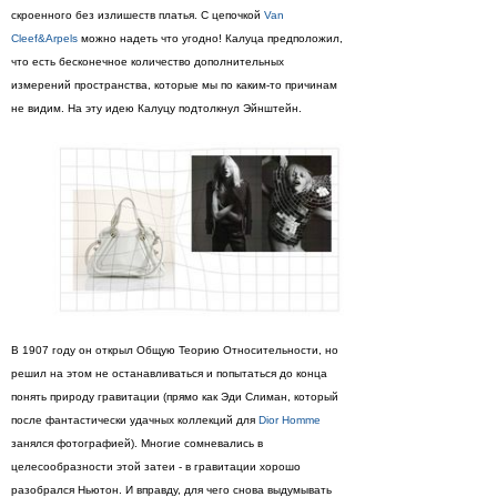
скроенного без излишеств платья. С цепочкой
Van
Cleef&Arpels
можно надеть что угодно! Калуца предположил,
что есть бесконечное количество дополнительных
измерений пространства, которые мы по каким-то причинам
не видим. На эту идею Калуцу подтолкнул Эйнштейн.
В 1907 году он открыл Общую Теорию Относительности, но
решил на этом не останавливаться и попытаться до конца
понять природу гравитации (прямо как Эди Слиман, который
после фантастически удачных коллекций для
Dior Homme
занялся фотографией). Многие сомневались в
целесообразности этой затеи - в гравитации хорошо
разобрался Ньютон. И вправду, для чего снова выдумывать