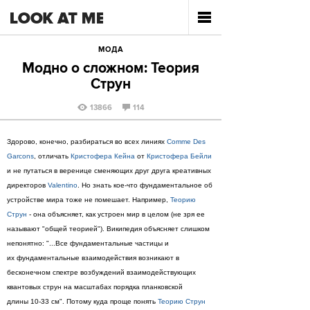
МОДА
Модно о сложном: Теория
Струн
13866
114
Здорово, конечно, разбираться во всех линиях
Comme Des
Garcons
, отличать
Кристофера Кейна
от
Кристофера Бейли
и не путаться в веренице сменяющих друг друга креативных
директоров
Valentino
. Но знать кое-что фундаментальное об
устройстве мира тоже не помешает. Например,
Теорию
Струн
- она объясняет, как устроен мир в целом (не зря ее
называют "общей теорией"). Википедия объясняет слишком
непонятно: "...Все фундаментальные частицы и
их фундаментальные взаимодействия возникают в
бесконечном спектре возбуждений взаимодействующих
квантовых струн на масштабах порядка планковской
длины 10-33 см". Потому куда проще понять
Теорию Струн