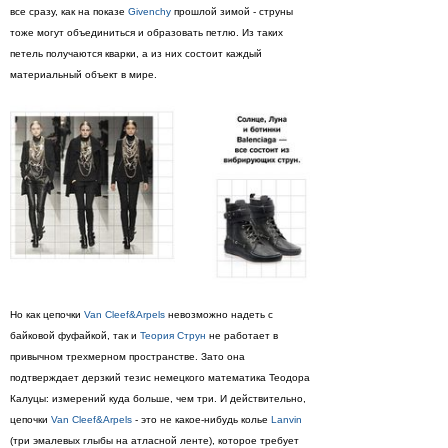
все сразу, как на показе
Givenchy
прошлой зимой - струны
тоже могут объединиться и образовать петлю. Из таких
петель получаются кварки, а из них состоит каждый
материальный объект в мире.
Но как цепочки
Van Cleef&Arpels
невозможно надеть с
байковой фуфайкой, так и
Теория Струн
не работает в
привычном трехмерном пространстве. Зато она
подтверждает дерзкий тезис немецкого математика Теодора
Калуцы: измерений куда больше, чем три. И действительно,
цепочки
Van Cleef&Arpels
- это не какое-нибудь колье
Lanvin
(три эмалевых глыбы на атласной ленте), которое требует