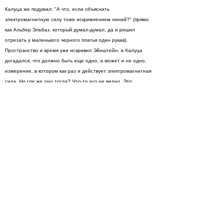
Калуца же подумал: "А что, если объяснить
электромагнитную силу тоже искривлением линий?" (прямо
как Альбер Эльбаз, который думал-думал, да и решил
отрезать у маленького черного платья один рукав).
Пространство и время уже искривил Эйнштейн, и Калуца
догадался, что должно быть еще одно, а может и не одно,
измерение, в котором как раз и действует электромагнитная
сила. Но где же оно тогда? Что-то его не видно. Это
блестяще объяснил другой ученый, Оскар Клейн:
оказывается, есть крошечные измерения, до того сжатые,
что их не разглядишь ни под каким микроскопом, поэтому
они и недоступны глазу, но их настолько много, что, даже
открывая сумку
Chloe
, можно пересечь сразу несколько. Вот
тут-то и начинает работать
Теория Струн
! Сверив все
формулы, физики выяснили, что измерений пространства во
Вселенной не меньше десяти, и еще одно измерение -
временное. В каждом из них действует своя природная сила
- гравитация, электромагнетизм и остальные. И все они
связаны между собой маленькими вибрирующими струнами,
как тысячи удачных комплектов объединяют цепочки
Van
Cleef& Arpels
.