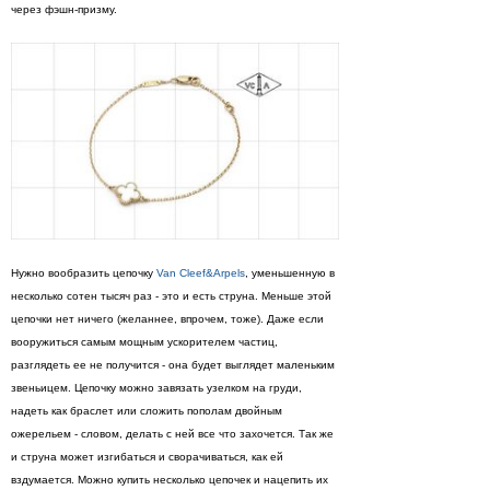
через фэшн-призму.
Нужно вообразить цепочку
Van Cleef&Arpels
, уменьшенную в
несколько сотен тысяч раз - это и есть струна. Меньше этой
цепочки нет ничего (желаннее, впрочем, тоже). Даже если
вооружиться самым мощным ускорителем частиц,
разглядеть ее не получится - она будет выглядет маленьким
звеньицем. Цепочку можно завязать узелком на груди,
надеть как браслет или сложить пополам двойным
ожерельем - словом, делать с ней все что захочется. Так же
и струна может изгибаться и сворачиваться, как ей
вздумается. Можно купить несколько цепочек и нацепить их