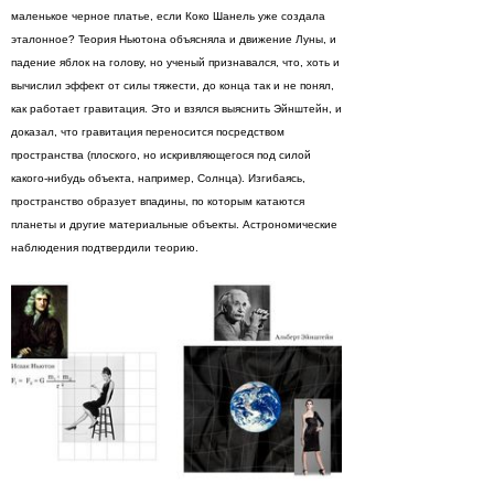
маленькое черное платье, если Коко Шанель уже создала
эталонное? Теория Ньютона объясняла и движение Луны, и
падение яблок на голову, но ученый признавался, что, хоть и
вычислил эффект от силы тяжести, до конца так и не понял,
как работает гравитация. Это и взялся выяснить Эйнштейн, и
доказал, что гравитация переносится посредством
пространства (плоского, но искривляющегося под силой
какого-нибудь объекта, например, Солнца). Изгибаясь,
пространство образует впадины, по которым катаются
планеты и другие материальные объекты. Астрономические
наблюдения подтвердили теорию.