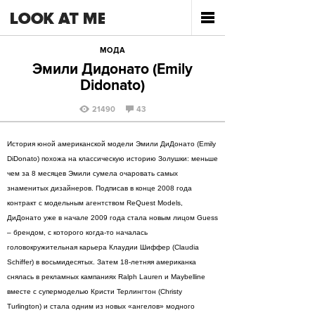
МОДА
Эмили Дидонато (Emily
Didonato)
21490
43
История юной американской модели Эмили ДиДонато (Emily
DiDonato) похожа на классическую историю Золушки: меньше
чем за 8 месяцев Эмили сумела очаровать самых
знаменитых дизайнеров. Подписав в конце 2008 года
контракт с модельным агентством ReQuest Models,
ДиДонато уже в начале 2009 года стала новым лицом Guess
– брендом, с которого когда-то началась
головокружительная карьера Клаудии Шиффер (Claudia
Schiffer) в восьмидесятых. Затем 18-летняя американка
снялась в рекламных кампаниях Ralph Lauren и Maybelline
вместе с супермоделью Кристи Терлингтон (Christy
Turlington) и стала одним из новых «ангелов» модного