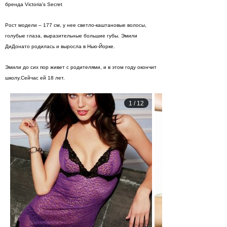
бренда Victoria's Secret
Рост модели – 177 см, у нее светло-каштановые волосы,
голубые глаза, выразительные большие губы. Эмили
ДиДонато родилась и выросла в Нью-Йорке.
Эмили до сих пор живет с родителями, и в этом году окончит
школу.Сейчас ей 18 лет.
1
/
12