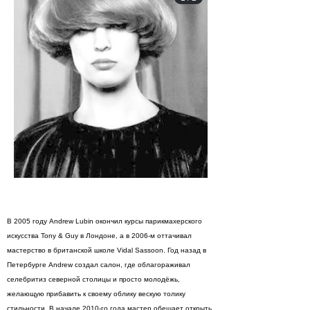
В 2005 году Andrew Lubin окончил курсы парикмахерского
искусства Tony & Guy в Лондоне, а в 2006-м оттачивал
мастерство в британской школе Vidal Sassoon. Год назад в
Петербурге Andrew создал салон, где облагораживал
селебритиз северной столицы и просто молодёжь,
желающую прибавить к своему облику вескую толику
стильности. В начале 2010-го года мастер обещает открыть