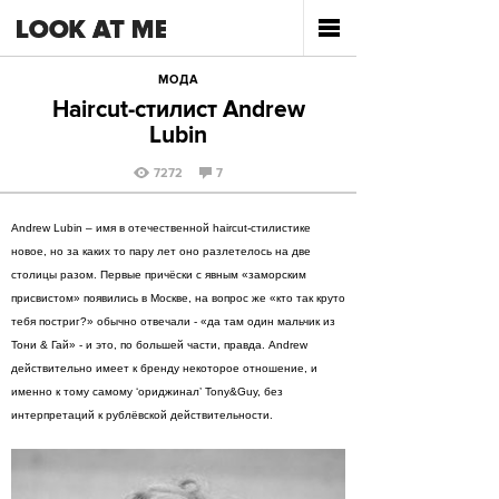
МОДА
Haircut-стилист Andrew
Lubin
7272
7
Andrew Lubin – имя в отечественной haircut-стилистике
новое, но за каких то пару лет оно разлетелось на две
столицы разом. Первые причёски с явным «заморским
присвистом» появились в Москве, на вопрос же «кто так круто
тебя постриг?» обычно отвечали - «да там один мальчик из
Тони & Гай» - и это, по большей части, правда. Andrew
действительно имеет к бренду некоторое отношение, и
именно к тому самому ‘ориджинал’ Tony&Guy, без
интерпретаций к рублёвской действительности.