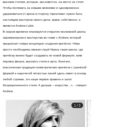
высоким стилем, которые, как известно, на месте не стоят.
Чтобы поспевать за новыми веяниями и одновременно
удерживаться от крена в сторону «креатива» нужно быть
настоящим мастером своего дела, каким, собственно, и
является Andrew Lubin.
В скором времени планируется открытие московской школы
парикмахерского мастерства во главе с Andrew, который
предлагает новую концепцию создания причёсок: «Нам
просто необходима свежая струя! Нужна такая школа, где
причёску можно будет создавать по новой формуле, взяв
поровну фешна, высокого стиля и арта. Конечно,
классическая традиция геометрических причёсок с гранёной
формой и нарочитой чёткостью линий здесь ляжет в основу
любой стрижки, это наше первое правило и залог
безукоризненного стиля. А дальше – искусство…», - говорит
Andrew.
1
/
3