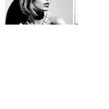
«Москва всё ещё стрижётся (как и одевается, впрочем, и
ведёт себя вообще) чуть ли не по советским стандартам,
потому нашу публику до сих пор безошибочно узнают за
границей. Надеюсь, я смогу изменить облик российской
моды, и начинать нужно с головы. В прямом смысле слова».
Записаться к Андрею можно по тел.+7 (903)2021657.
links