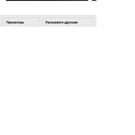
Просмотры
Расскажите друзьям
6518
Комментарии
Load comments
Login to comment
© 2007–2024 Look At Me. Интернет-сайт о креативных
индустриях. Использование материалов
Look At Me разрешено только с предварительного
согласия правообладателей. Все права на картинки
и тексты принадлежат их авторам.
Сайт может содержать контент, не предназначенный