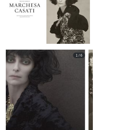
1
/
6