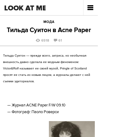
МОДА
Тильда Cуитон в Acne Paper
6518
61
Тильда Суитон — прежде всего, актриса, но необычная
внешность давно сделала ее модным феноменом:
Victor&Rolf называют ее своей музой, Pringle of Scotland
просят ее стать их новым лицом, а журналы делают с ней
съемки эдиториалов.
Журнал ACNE Paper F/W 09.10
Фотограф: Паоло Роверси