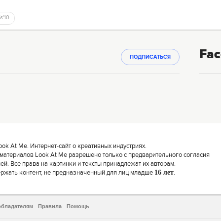
Ss'10
Fac
ПОДПИСАТЬСЯ
k At Me. Интернет-сайт о креативных индустриях.
материалов Look At Me разрешено только с предварительного согласия
й. Все права на картинки и тексты принадлежат их авторам.
ержать контент, не предназначенный для лиц младше
16 лет
.
обладателям
Правила
Помощь