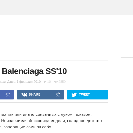
 Balenciaga SS'10
исал
Даша
1 февраля 2010
10
2850
SHARE
TWEET
тах так или иначе связанных с луком, показом,
 Неизлечимая бессоница модели, голодное детство
, говорящие сами за себя.