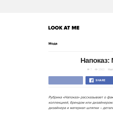
Мода
Напоказ: 
7
1563
Нап
SHARE
Рубрика «Напоказ» рассказывает о фак
коллекцией, брендом или дизайнером.
дизайнера и материал шляпки – детали