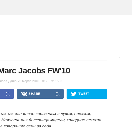
Marc Jacobs FW'10
исал
Даша
23 марта 2010
7
1563
SHARE
TWEET
тах так или иначе связанных с луком, показом,
 Неизлечимая бессоница модели, голодное детство
, говорящие сами за себя.