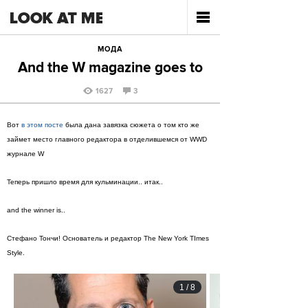
МОДА
And the W magazine goes to
1627
3
Вот
в этом посте
была дана завязка сюжета о том кто же
займет место главного редактора в отделившемся от WWD
журнале W
Теперь пришло время для кульминации.. итак..
and the winner is..
Стефано Тончи! Основатель и редактор The New York TImes
Style.
1
/
8