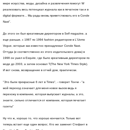
мире искусства, моды, дизайна и развлечения помогут W
реализовать весь потенциал журнала как в печатном так и в
digital формате... Мы рады вновь приветствовать его в Conde
Nast".
До этого он был креативным директором в Self magazine, а
еще раньше, с 1987 по 1994 fashion редактором в L'Uomo
Vogue, которые как известно принадлежат Conde Nast.
Оттуда (и соответственно из этого издательского дома) в
1998 он ушел в Esquire, где было креативным директором по
моде до 2003, а затем основал T(The New York TImes Style).
И вот снова, возвращение в отчий дом, практически.
"Это были прекрасные 6 лет в Times", - говорит Тончи - "а
мой переход означает для меня новое вызов ведь я
перехожу в компанию, которая выпускает журналы, а это,
знаете, сильно отличается от компании, которая печатает
газеты"
Ну что ж, хорошо то, что хорошо кончается. Только вот
теперь встает еще один вопрос. Кто же заменит Стефант в