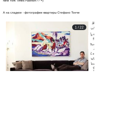
New York Times Fashion?? =)
А на сладкое - фотографии квартиры Стефано Тончи
1
/
22
Источники: fashionista.com; theselby.com