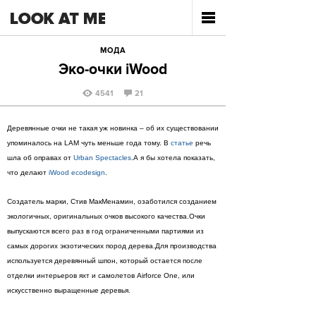
МОДА
Эко-очки iWood
4541
21
Деревянные очки не такая уж новинка – об их существовании
упоминалось на LAM чуть меньше года томy. В
статье
речь
шла об оправах от
Urban Spectacles
.А я бы хотела показать,
что делают
iWood ecodesign
.
Cоздатель марки, Стив МакМенамин, озаботился созданием
экологичных, оригинальных очков высокого качества.Очки
выпускаются всего раз в год ограниченными партиями из
самых дорогих экзотических пород дерева.Для производства
используется деревянный шпон, который остается после
отделки интерьеров яхт и самолетов Airforce One, или
искусственно выращенные деревья.