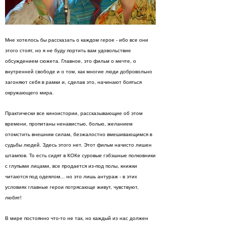
Мне хотелось бы рассказать о каждом герое - ибо все они
этого стоят, но я не буду портить вам удовольствие
обсуждением сюжета. Главное, это фильм о мечте, о
внутренней свободе и о том, как многие люди добровольно
загоняют себя в рамки и, сделав это, начинают бояться
окружающего мира.
Практически все киноистории, рассказывающие об этом
времени, пропитаны ненавистью, болью, желанием
отомстить внешним силам, безжалостно вмешивающимся в
судьбы людей. Здесь этого нет. Этот фильм начисто лишен
штампов. То есть сидят в КОКе суровые гэбэшные полковники
с глупыми лицами, все продается из-под полы, книжки
читаются под одеялом... но это лишь антураж - в этих
условиях главные герои потрясающе живут, чувствуют,
любят!
В мире постоянно что-то не так, но каждый из нас должен