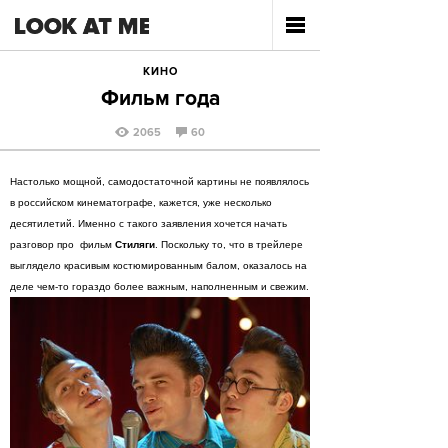
КИНО
Фильм года
2065
60
Настолько мощной, самодостаточной картины не появлялось
в российском кинематографе, кажется, уже несколько
десятилетий. Именно с такого заявления хочется начать
разговор про фильм
Стиляги
. Поскольку то, что в трейлере
выглядело красивым костюмированным балом, оказалось на
деле чем-то гораздо более важным, наполненным и свежим.