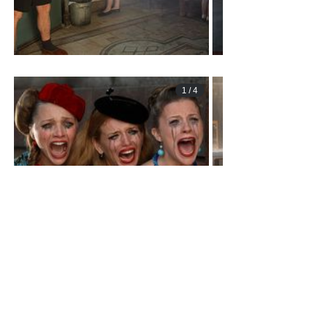
1
/
4