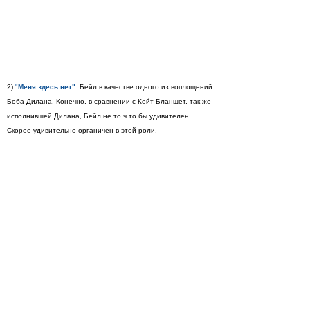
2)
"
Меня здесь нет"
.
Бейл в качестве одного из воплощений
Боба Дилана. Конечно, в сравнении с Кейт Бланшет, так же
исполнившей Дилана, Бейл не то,ч то бы удивителен.
Скорее удивительно органичен в этой роли.