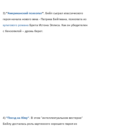
3)
"
Американский психопат
".
Бейл сыграл классического
героя начала нового века - Патрика Бейтмана, психопата из
культового романа
Брета Истона Эллиса. Как он убедителен
с бензопилой – дрожь берет.
4)
"Поезд на Юму"
. В этом "интеллектуальном вестерне"
Бейлу досталась роль картинного хорошего парня из