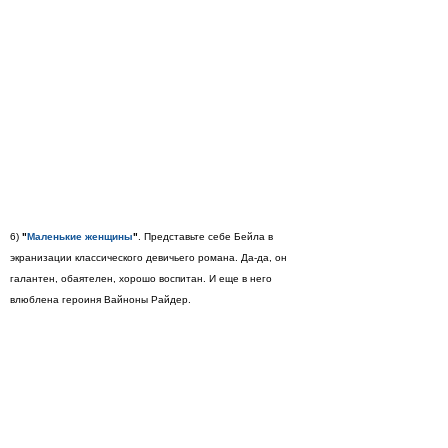
6)
"
Маленькие женщины
"
. Представьте себе Бейла в
экранизации классического девичьего романа. Да-да, он
галантен, обаятелен, хорошо воспитан. И еще в него
влюблена героиня Вайноны Райдер.