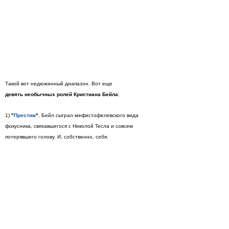
Такой вот недюжинный диапазон. Вот еще
девять
необычных ролей Кристиана Бейла
:
1)
"
Престиж
".
Бейл сыграл мефистофелевского вида
фокусника, связавшегося с Николой Тесла и совсем
потерявшего голову. И, собственно, себя.