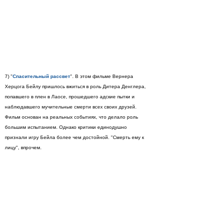
7) "
Спасительный рассвет
". В этом фильме Вернера
Херцога Бейлу пришлось вжиться в роль Дитера Денглера,
попавшего в плен в Лаосе, прошедшего адские пытки и
наблюдавшего мучительные смерти всех своих друзей.
Фильм основан на реальных событиях, что делало роль
большим испытанием. Однако критики единодушно
признали игру Бейла более чем достойной. "Смерть ему к
лицу", впрочем.