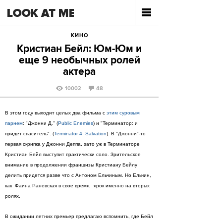
КИНО
Кристиан Бейл: Юм-Юм и
еще 9 необычных ролей
актера
10002
48
В этом году выходит целых два фильма с
этим суровым
парнем
: "Джонни Д." (
Public Enemies
) и "Терминатор: и
придет спаситель". (
Terminator 4: Salvation
). В "Джонни"-то
первая скрипка у Джонни Деппа, зато уж в Терминаторе
Кристиан Бейл выступит практически соло. Зрительское
внимание в продолжении франшизы Кристиану Бейлу
делить придется разве что с Антоном Ельчиным. Но Ельчин,
как Фаина Раневская в свое время, ярок именно на вторых
ролях.
В ожидании летних премьер предлагаю вспомнить, где Бейл