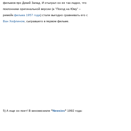
фильмов про Дикий Запад. И отыграл он ее так ладно, что
поклонники оригинальной версии (а "Поезд на Юму" –
римейк
фильма 1957 года
) стали выгодно сравнивать его с
Ван Хефлином
, сыгравшего в первом фильме.
5) А еще он поет! В киномюзикле
"
Newsies
"
1992 года: