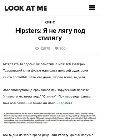
КИНО
Hipsters: Я не лягу под
стилягу
12979
100
Может кто-то здесь и не заметил, а меж тем Валерий
Тодоровский снял фильм-манифест целевой аудитории
сайта LookAtMe. И вы его даже, скорее всего, видели.
Забавная путаница произошла при зарубежном прокате
"главного мюзикла года" "Стиляги". При переводе фильм
был озаглавлен ни много ни мало –
Hipsters
.
Как видно из этого вреза рецензии
Variety
, фильм получил