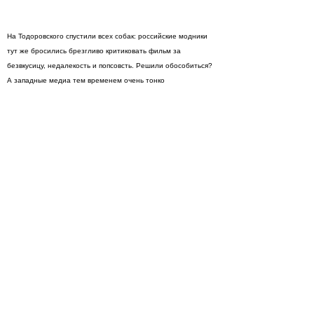
На Тодоровского спустили всех собак: российские модники
тут же бросились брезгливо критиковать фильм за
безвкусицу, недалекость и попсовсть. Решили обособиться?
А западные медиа тем временем очень тонко
переадресовали все на хулителей,
хипстеров
сегодняшних.
Дескать, вы на кого излили желчь? Вы сами-то кто?
Иными словами, можно "хилять по Бродвею со своей
бейбой", можно "тусить в Солянке с тру котяткой". Найдите
десять отличий.
Просмотры
Расскажите друзьям
12979
Комментарии
Load comments