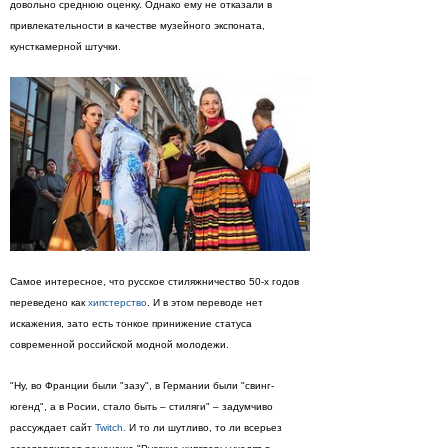
довольно среднюю оценку. Однако ему не отказали в
привлекательности в качестве музейного экспоната,
кунсткамерной штучки.
Самое интересное, что русское стиляжничество 50-х годов
переведено как
хипстерство
. И в этом переводе нет
искажения, зато есть тонкое принижение статуса
современной российской модной молодежи.
"Ну, во Франции были "зазу", в Германии были "свинг-
югенд", а в Росии, стало быть – стиляги" – задумчиво
рассуждает сайт
Twitch.
И то ли шутливо, то ли всерьез