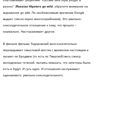
озаглавливает рецензию "Русские хипстеры уходят в
разнос" (
Russian Hipsters go wild
, обратите внимание на
выражение go wild. По необъяснимым причинам Google
выдает список порно многосерийников). Это умильно-
снисходительное отношение к тому, что прошло –
нормально. Настораживает другое.
В финале фильма Тодоровский многозначительно
перекидывает смысловой мостик с временем настоящим и
пускает по Бродвею (то есть по Тверской) весь спектр
молодежных течений, пытаясь показать, что хипстеры были,
есть и будут. И суть одно. И отношения заслуживает
одинакового: умильно-снисходительного.