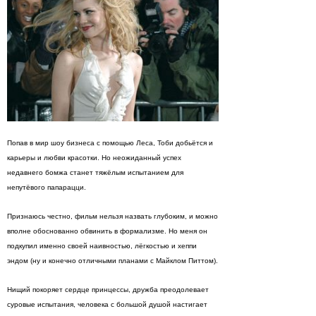
Попав в мир шоу бизнеса с помощью Леса, Тоби добьётся и
карьеры и любви красотки. Но неожиданный успех
недавнего бомжа станет тяжёлым испытанием для
непутёвого папарацци.
Признаюсь честно, фильм нельзя назвать глубоким, и можно
вполне обоснованно обвинить в формализме. Но меня он
подкупил именно своей наивностью, лёгкостью и хеппи
эндом (ну и конечно отличными планами с Майклом Питтом).
Нищий покоряет сердце принцессы, дружба преодолевает
суровые испытания, человека с большой душой настигает