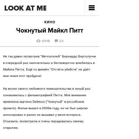
КИНО
Чокнутый Майкл Питт
6018
23
Не так давно посмотрев "Мечтателей" Бернардо Бертолуччи
в очередной раз окончательно и бесповоротно влюбилась в
Майкла Питта. Ещё со времён "Отсчёта убийств" не даёт
мне покоя этот пройдоха!
На волне своего любовного помешательства в энный раз
ознакомилась с фильмографией Питта. Моё внимание
привлекла картина Delirious ("Чокнутый" в российском
прокате). Фильм вышел в 2006м году, но не был широко
анонсирован и ранее не вызывал у меня интереса.
Отыскала, посмотрела и очень порадовалась своему
открытию.