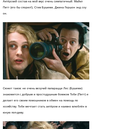
Актёрский состав на мой вкус очень симпатичный: Майкл
Питт (кто бы спорил!), Стив Бушеми, Джина Гершон энд соу
он.
Сюжет таков: не очень везучий папарацци Лес (Бушеми)
знакомится с добрым и простодушным бомжом Тоби (Питт) и
делает его своим помошником в обмен на помощь по
хозяйству. Тоби мечтает стать актёром и наивно влюблён в
юную поп-диву.