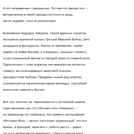
И это неправильно совершенно. Потому что фильм этот –
великолепная в своей самодостаточности вещь,
как по задумке, так и по реализации.
Ближайшее будущее, Америка. Серия ядерных терактов
послужила причиной начало Третьей Мировой Войны. Зять
кандидата в президенты, боксер по призванию, теряет
память на пляже Малибу, а очнувшись, начинает снимать
остро-социальный фильм со звездой порно в главной роли.
Параллельно с этим подполье нео-марксистов пытается
сорвать, воспользовавшись амнезией боксера,
президентские выборы. Придуман новый вид энергии,
основанный на океанических карма-флюидах, способный
полностью заменить бензин…
Всё это, конечно же, перекликается с риторикой скажем
таких фильмов, как «12 обезьян» или «Нирвана» –
но перекличка это небрежна, без прямого цитирования.
«Истории Юга» – проект настолько зацикленный, что его
можно, в принципе, включать с любого места – равно
как и на любом месте выключать. Смысл и общая идея