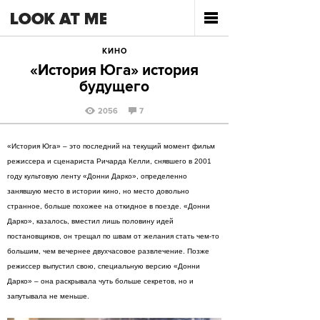
КИНО
«История Юга» история
будущего
2056
7
«История Юга» – это последний на текущий момент фильм
режиссера и сценариста Ричарда Келли, снявшего в 2001
году культовую ленту «Донни Дарко», определенно
занявшую место в истории кино, но место довольно
странное, больше похожее на откидное в поезде. «Донни
Дарко», казалось, вместил лишь половину идей
постановщиков, он трещал по швам от желания стать чем-то
большим, чем вечернее двухчасовое развлечение. Позже
режиссер выпустил свою, специальную версию «Донни
Дарко» – она раскрывала чуть больше секретов, но и
запутывала не меньше.