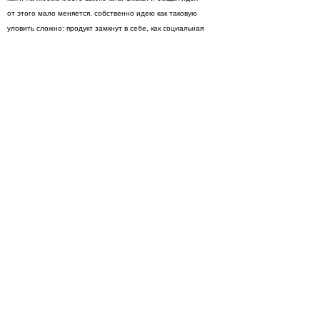
от этого мало меняется, собственно идею как таковую
уловить сложно: продукт замкнут в себе, как социальная
сетка, с ее рейтингами, плюсами с минусами, маной
и прочими аттрибутами бесконечной виртуальной игры,
когда-то начатой, и теоретически не имеющей своего
логического конца.
Просмотры
Расскажите друзьям
2056
Комментарии
Load comments
Login to comment