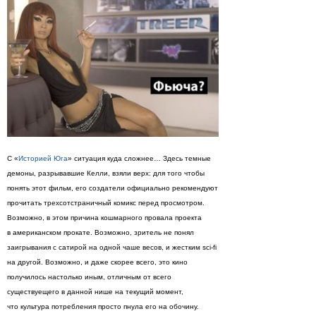
С «
Историей Юга
» ситуация куда сложнее… Здесь темные
демоны, разрывавшие Келли, взяли верх: для того чтобы
понять этот фильм, его создатели официально рекомендуют
прочитать трехсотстраничный комикс перед просмотром.
Возможно, в этом причина кошмарного провала проекта
в американском прокате. Возможно, зритель не понял
заигрывания с сатирой на одной чаше весов, и жестким sci-fi
на другой. Возможно, и даже скорее всего, это кино
получилось настолько иным, отличным от всего
существуещего в данной нише на текущий момент,
что культура потребления просто пнула его на обочину.