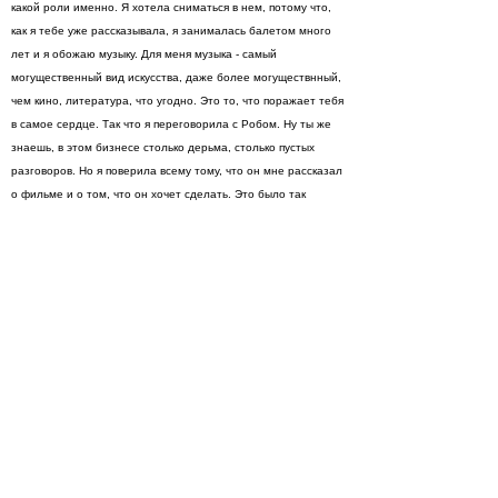
какой роли именно. Я хотела сниматься в нем, потому что,
как я тебе уже рассказывала, я занималась балетом много
лет и я обожаю музыку. Для меня музыка - самый
могущественный вид искусства, даже более могуществнный,
чем кино, литература, что угодно. Это то, что поражает тебя
в самое сердце. Так что я переговорила с Робом. Ну ты же
знаешь, в этом бизнесе столько дерьма, столько пустых
разговоров. Но я поверила всему тому, что он мне рассказал
о фильме и о том, что он хочет сделать. Это было так
прекрасно, убедиться, что я была права, поверив ему, потому
что он оказался очень чесным и правдивым.
Марион:
Как ты готовишься? Я знаю, что для работы в
"Девять" (Nine) ты смотрела очень много итальяских
фильмов.
Пенелопа:
Да, я посмотрела очень много итальянских
фильмов с итальянскими актерами, работающими на
английском, потому что я должна была говорить с
итальянским акцентом. Я играла итальянку раньше, но в том
фильме я говорила по итальянски, так что это был мой
первый опыт говорения на английском с итальянским