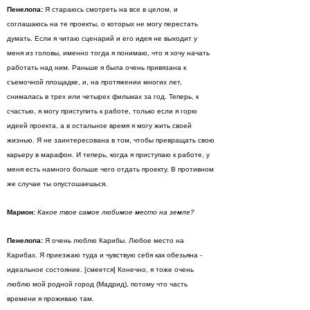
Пенелопа:
Я стараюсь смотреть на все в целом, и
соглашаюсь на те проекты, о которых не могу перестать
думать. Если я читаю сценарий и его идея не выходит у
меня из головы, именно тогда я понимаю, что я хочу начать
работать над ним. Раньше я была очень привязана к
съемочной площадке, и, на протяжении многих лет,
снималась в трех или четырех фильмах за год. Теперь, к
счастью, я могу приступить к работе, только если я горю
идеей проекта, а в остальное время я могу жить своей
жизнью. Я не заинтересована в том, чтобы превращать свою
карьеру в марафон. И теперь, когда я приступаю к работе, у
меня есть намного больше чего отдать проекту. В противном
же случае ты опустошаешься.
Марион:
Какое твое самое любимое место на земле?
Пенелопа:
Я очень люблю Карибы. Любое место на
Карибах. Я приезжаю туда и чувствую себя как обезьяна -
идеальное состояние. [смеется] Конечно, я тоже очень
люблю мой родной город (Мадрид), потому что часть
времени я проживаю там.