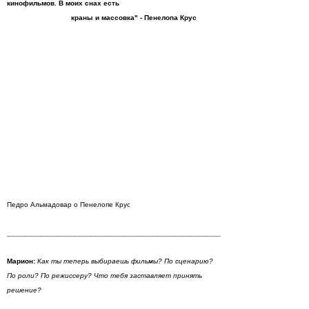
кинофильмов. В моих снах есть
краны и массовка" - Пенелопа Крус
Педро Альмадовар о Пенелопе Крус
______________________________________________________________________
Марион:
Как ты теперь выбираешь фильмы? По сценарию?
По роли? По режиссеру? Что тебя заставляет принять
решение?