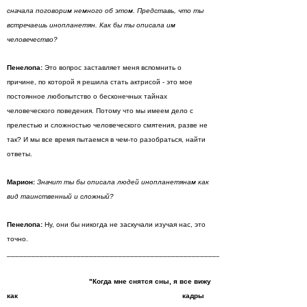
сначала поговорим немного об этом. Представь, что ты
встречаешь инопланетян. Как бы ты описала им
человечество?
Пенелопа:
Это вопрос заставляет меня вспомнить о
причине, по которой я решила стать актрисой - это мое
постоянное любопытство о бесконечных тайнах
человеческого поведения. Потому что мы имеем дело с
прелестью и сложностью человеческого смятения, разве не
так? И мы все время пытаемся в чем-то разобраться, найти
ответы.
Марион:
Значит ты бы описала людей инопланетянам как
вид таинственный и сложный?
Пенелопа:
Ну, они бы никогда не заскучали изучая нас, это
точно.
_________________________________________________________________________
"Когда мне снятся сны, я все вижу
как
кадры