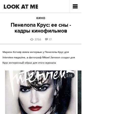
КИНО
Пенелопа Крус: ее сны -
кадры кинофильмов
3756
17
Марион Котияр взяла интервью у Пенелопы Крус для
Interview magazine, а фотограф Mikael Jansson создал для
Крус интересный образ для этого журнала
1
/
6