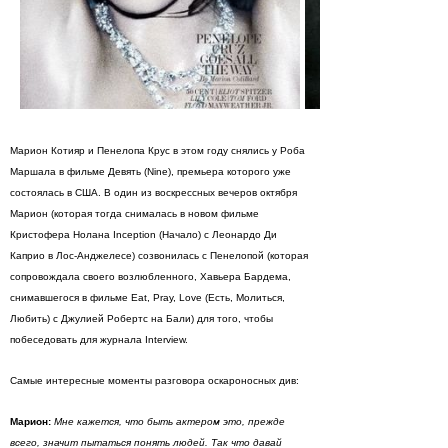
Марион Котияр и Пенелопа Крус в этом году снялись у Роба
Маршала в фильме Девять (Nine), премьера которого уже
состоялась в США. В один из воскрессных вечеров октября
Марион (которая тогда снималась в новом фильме
Кристофера Нолана Inception (Начало) с Леонардо Ди
Каприо в Лос-Анджелесе) созвонилась с Пенелопой (которая
сопровождала своего возлюбленного, Хавьера Бардема,
снимавшегося в фильме Eat, Pray, Love (Есть, Молиться,
Любить) с Джулией Робертс на Бали) для того, чтобы
побеседовать для журнала Interview.
Самые интересные моменты разговора оскароносных див:
Марион:
Мне кажется, что быть актером это, прежде
всего, значит пытаться понять людей. Так что давай