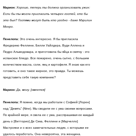
Марион:
Хорошо, теперь ты должна организовать ужин:
Если бы ты могла пригласить четырех гостей, кто бы
это был? Гостями могут быть кто угодно - даже Мэрилин
Монро.
Пенелопа:
Это очень интересно. Я бы пригласила
Фредерико Феллини, Билли Уайлдера, Вуди Аллена и
Педро Альмодовара, и приготовила бы яйца в смятку - это
испанское блюдо. Все пожарено, очень сытно, с большим
количеством масла, соли, яиц и картофеля. Я знаю как его
готовить, и оно такое жирное, это правда. Ты можешь
представить себе такую компанию?
Марион:
Да, могу. [смеется]
Пенелопа:
Я помню, когда мы работали с Софией [Лорен]
над "Девять" (Nine). Мы сводили ее с ума своими вопросами.
По крайней мере, я свела ее с ума, расспрашивая ее каждый
день о [Витторио] Де Сика, Феллини и [Марчелло]
Мастрояни и о всех замечательных людях, с которыми ее
удалось поработать. Она невероятна, эта женщина.