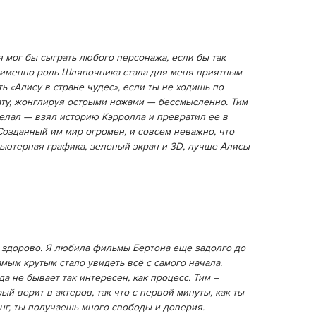
я мог бы сыграть любого персонажа, если бы так
о именно роль Шляпочника стала для меня приятным
ь «Алису в стране чудес», если ты не ходишь по
ату, жонглируя острыми ножами — бессмысленно. Тим
делал — взял историю Кэрролла и превратил ее в
Созданный им мир огромен, и совсем неважно, что
пьютерная графика, зеленый экран и 3D, лучше Алисы
 здорово. Я любила фильмы Бертона еще задолго до
амым крутым стало увидеть всё с самого начала.
да не бывает так интересен, как процесс. Тим –
ый верит в актеров, так что с первой минуты, как ты
нг, ты получаешь много свободы и доверия.