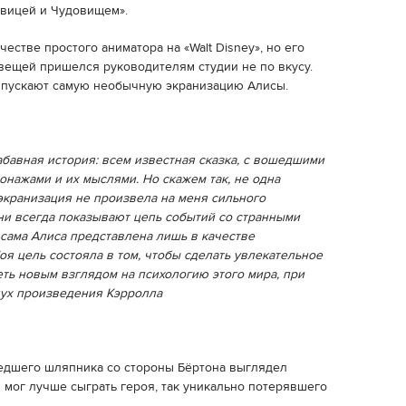
авицей и Чудовищем».
естве простого аниматора на «Walt Disney», но его
вещей пришелся руководителям студии не по вкусу.
ыпускают самую необычную экранизацию Алисы.
абавная история: всем известная сказка, с вошедшими
онажами и их мыслями. Но скажем так, не одна
кранизация не произвела на меня сильного
ни всегда показывают цепь событий со странными
 сама Алиса представлена лишь в качестве
оя цель состояла в том, чтобы сделать увлекательное
еть новым взглядом на психологию этого мира, при
дух произведения Кэрролла
едшего шляпника со стороны Бёртона выглядел
ы мог лучше сыграть героя, так уникально потерявшего