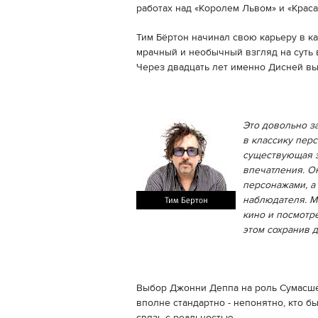
работах над «Королем Львом» и «Крас
Тим Бёртон начинал свою карьеру в кач
мрачный и необычный взгляд на суть 
Через двадцать лет именно Дисней в
Это довольно з
в классику перс
существующая э
впечатления. О
персонажами, а
наблюдателя. М
кино и посмотр
этом сохранив 
Выбор Джонни Деппа на роль Сумасш
вполне стандартно - непонятно, кто б