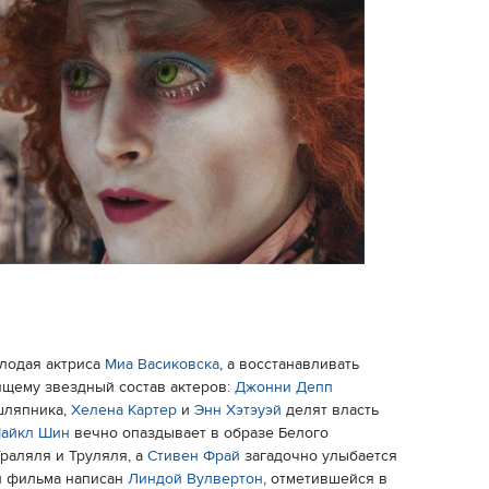
лодая актриса
Миа Васиковска
, а восстанавливать
ящему звездный состав актеров:
Джонни Депп
шляпника,
Хелена Картер
и
Энн Хэтэуэй
делят власть
айкл Шин
вечно опаздывает в образе Белого
раляля и Труляля, а
Стивен Фрай
загадочно улыбается
й фильма написан
Линдой Вулвертон
, отметившейся в