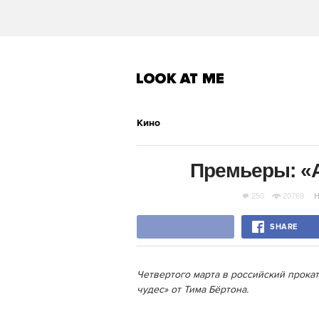
Кино
Премьеры: «А
250
20769
Н
SHARE
Четвертого марта в российский прока
чудес» от Тима Бёртона.