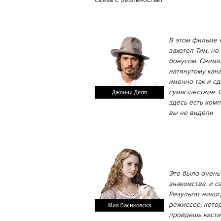
связь с реальностью.
В этом фильме 
захотел Тим, н
бонусом. Снимат
натянутому кан
именно так и с
сумасшествие. 
здесь есть ком
вы не видели
Это было очень
знакомства, и с
Результат никог
режиссер, котор
пройдешь касти