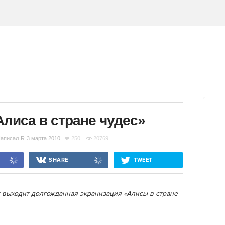
лиса в стране чудес»
аписал
R
3 марта 2010
250
20769
SHARE
TWEET
т выходит долгожданная экранизация «Алисы в стране