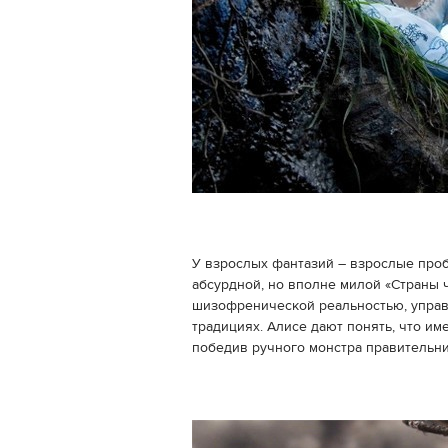
У взрослых фантазий – взрослые про
абсурдной, но вполне милой «Страны 
шизофренической реальностью, управ
традициях. Алисе дают понять, что им
победив ручного монстра правительни