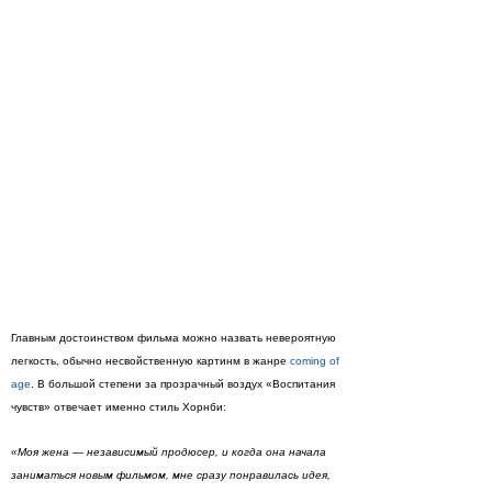
Главным достоинством фильма можно назвать невероятную
легкость, обычно несвойственную картинм в жанре
coming of
age
. В большой степени за прозрачный воздух «Воспитания
чувств» отвечает именно стиль Хорнби:
«Моя жена — независимый продюсер, и когда она начала
заниматься новым фильмом, мне сразу понравилась идея,