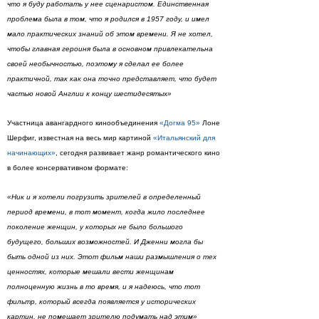
что я буду работать у нее сценаристом. Единственная
проблема была в том, что я родился в 1957 году, и имел
мало практических знаний об этом времени. Я не хотел,
чтобы главная героиня была в основном привлекательна
своей необычностью, поэтому я сделал ее более
практичной, так как она точно представляет, что будет
частью новой Англии к концу шестидесятых»
Участница авангардного кинообъединения
«Догма 95»
Лоне
Шерфиг, известная на весь мир картиной
«Итальянский для
начинающих»
, сегодня развивает жанр романтического кино
в более консервативном формате:
«Ник и я хотели погрузить зрителей в определенный
период времени, в тот момент, когда жило последнее
поколение женщин, у которых не было большого
будущего, больших возможностей. И Дженни могла бы
быть одной из них. Этот фильм наши размышления о тех
ценностях, которые мешали вести женщинам
полноценную жизнь в то время, и я надеюсь, что тот
фильтр, который всегда появляется у исторических
картин, не помешает зрителю подумать над этим»