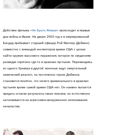
Действие фильма
«Не Брать Живым»
происходит в первые
дни войны в Ираке. На дворе 2003 год и в оккупированный
Багдад прибывает старший офицер Рой Миллер (Деймон)
совместно с командой инспекторов армии США с целью
найти оружие массового поражения, которое по сведениям
разведки спрятано где-то в иракских пустынях. Перемещаясь
из одного бункера в другой, военные ищут смертельный
химический реагент, но постепенно герою Деймона
становится понятно, что ничего криминального в иракских
пустынях кроме самой армии США нет. Он наивно пытается
придать огласке результаты своих поисков, но естественно
наталкивается на агрессивно-вооруженное непонимание
начальства.