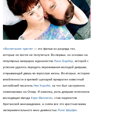
«Воспитание чувств»
— это фильм из разряда тех,
которые не могли не получиться. Во-первых, он основан на
популярных мемуарах журналистки
Линн Барбер
, которой с
успехом удалось передать переживания молодой девушки,
открывающей дверь во взрослую жизнь. Во-вторых, историю
влюбленности в крепкий сценарий превратил известный
английский писатель
Ник Хорнби
, за что был заслуженно
номинирован на Оскар. И наконец, роль девушки исполнила
восходящая звезда
Кэри Маллиган
, став лауреатом
британской киноакадемии, а сняла все это крестная мама
экспериментального кино девяностых
Лоне Шерфиг
.