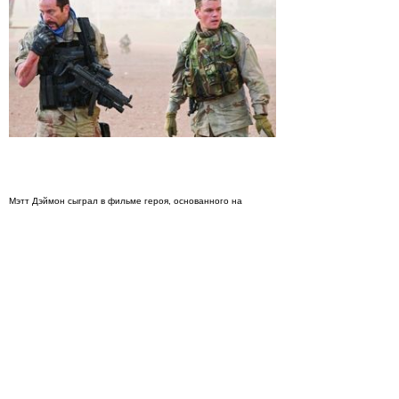
Мэтт Дэймон сыграл в фильме героя, основанного на
реальном персонаже — офицере американских
оккупационных войск, который как ни странно ничего
криминального кроме оглушительного богатства в бункерах
Саддама
не нашел:
«Это очень правдивая и важная история. В Ираке не нашли
оружия массового поражения. И никто так толком не
объяснил, какого хрена там случилось. Мы взяли реальную
историю поиска химического оружия на фарфоровой
фабрике, где его и в помине не было, и поместили в