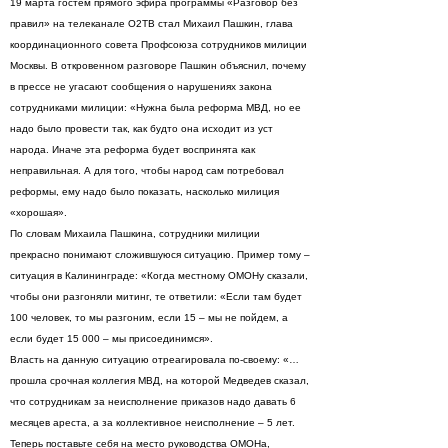
19 марта гостем прямого эфира программы «Разговор без
правил» на телеканале О2ТВ стал Михаил Пашкин, глава
координационного совета Профсоюза сотрудников милиции
Москвы. В откровенном разговоре Пашкин объяснил, почему
в прессе не угасают сообщения о нарушениях закона
сотрудниками милиции: «Нужна была реформа МВД, но ее
надо было провести так, как будто она исходит из уст
народа. Иначе эта реформа будет воспринята как
неправильная. А для того, чтобы народ сам потребовал
реформы, ему надо было показать, насколько милиция
«хорошая».
По словам Михаила Пашкина, сотрудники милиции
прекрасно понимают сложившуюся ситуацию. Пример тому –
ситуация в Калининграде: «Когда местному ОМОНу сказали,
чтобы они разгоняли митинг, те ответили: «Если там будет
100 человек, то мы разгоним, если 15 – мы не пойдем, а
если будет 15 000 – мы присоединимся».
Власть на данную ситуацию отреагировала по-своему: «…
прошла срочная коллегия МВД, на которой Медведев сказал,
что сотрудникам за неисполнение приказов надо давать 6
месяцев ареста, а за коллективное неисполнение – 5 лет.
Теперь поставьте себя на место руководства ОМОНа,