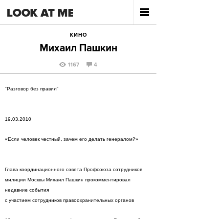
КИНО
Михаил Пашкин
1167
4
"Разговор без правил"
19.03.2010
«Если человек честный, зачем его делать генералом?»
Глава координационного совета Профсоюза сотрудников
милиции Москвы Михаил Пашкин прокомментировал
недавние события
с участием сотрудников правоохранительных органов