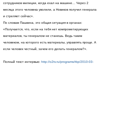
сотрудников милиции, когда ехал на машине… Через 2
месяца этого человека уволили, а Новиков получил генерала
и стреляет сейчас».
По словам Пашкина, это общая ситуация в органах:
«Получается, что, если на тебя нет компрометирующих
материалов, ты генералом не станешь. Ведь таким
человеком, на которого есть материалы, управлять проще. А
если человек честный, зачем его делать генералом?».
Полный текст интервью:
http://o2tv.ru/programs/rbp/2010-03-
19
«Разговор без правил»:
http://www.o2tv.ru/programs/rbp
Ведущий: Никита Белоголовцев
Жанр: ток-шоу/конфликтное интервью
Время выпуска: пн., ср., пт., 20:00
Просмотры
Расскажите друзьям
1167