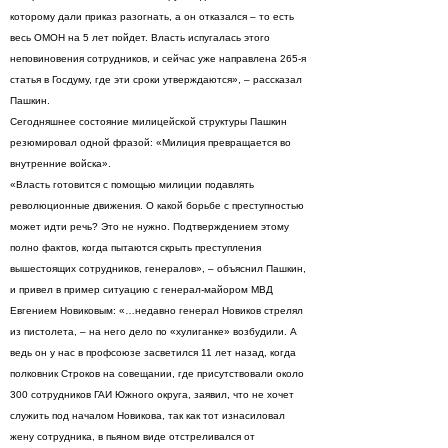
которому дали приказ разогнать, а он отказался – то есть
весь ОМОН на 5 лет пойдет. Власть испугалась этого
неповиновения сотрудников, и сейчас уже направлена 265-я
статья в Госдуму, где эти сроки утверждаются», – рассказал
Пашкин.
Сегодняшнее состояние милицейской структуры Пашкин
резюмировал одной фразой: «Милиция превращается во
внутренние войска».
«Власть готовится с помощью милиции подавлять
революционные движения. О какой борьбе с преступностью
может идти речь? Это не нужно. Подтверждением этому
полно фактов, когда пытаются скрыть преступления
вышестоящих сотрудников, генералов», – объяснил Пашкин,
и привел в пример ситуацию с генерал-майором МВД
Евгением Новиковым: «…недавно генерал Новиков стрелял
из пистолета, – на него дело по «хулиганке» возбудили. А
ведь он у нас в профсоюзе засветился 11 лет назад, когда
полковник Строков на совещании, где присутствовали около
300 сотрудников ГАИ Южного округа, заявил, что не хочет
служить под началом Новикова, так как тот изнасиловал
жену сотрудника, в пьяном виде отстреливался от