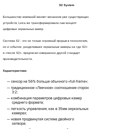
S2 System
Большинство компаний меняет механизм уже существующих
устройств, Leica же трансформировала сам концепт
цифровых зеркальных камер.
Система S2 - это не только огромный прорыв в технологиях,
но и событие, разделившее зеркальные камеры на «до S2»
и «после S2», предлагая совершенно другой стандарт
производительности.
Характеристики:
сенсор на 56% больше обычного «full-frame»;
традиционное «Леечное» соотношение сторон
3:2;
комбинация параметров цифровых камер
среднего формата;
легкость управления, как в 35мм зеркальных
камерах;
новая продвинутая система двойного
затвора;