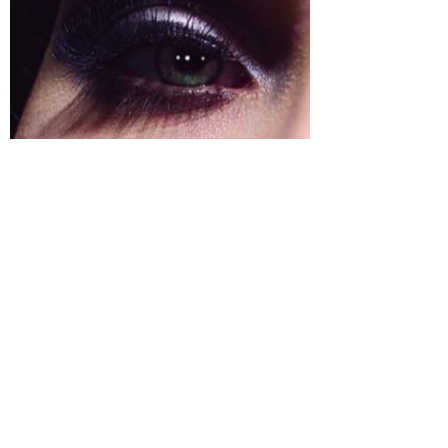
На данный момент нет точной информациио стоимости
камеры, скорее всего, она составит не менее 10 000€.
Система S2 поступит в продажу летом 2009 года.
Любителей фотоаппаратов Leica ожидает приятный
сюрприз: в феврале в Москве откроется первый
официальный магазин, а также сервис-центр компании
Leica. Представлена будет полная линейка продукции и
аксессуаров.