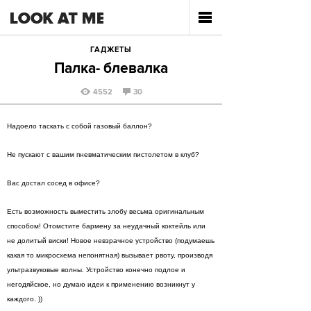
ГАДЖЕТЫ
Палка- блевалка
4552
30
Надоело таскать с собой газовый баллон?
Не пускают с вашим пневматическим пистолетом в клуб?
Вас достал сосед в офисе?
Есть возможность выместить злобу весьма оригинальным
способом! Отомстите бармену за неудачный коктейль или
не долитый виски! Новое невзрачное устройство (подумаешь
какая то микросхема непонятная) вызывает рвоту, производя
ультразвуковые волны. Устройство конечно подлое и
негодяйское, но думаю идеи к применению возникнут у
каждого. ))