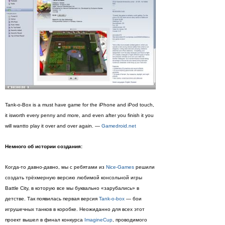
Tank-o-Box is a must have game for the iPhone and iPod touch,
it isworth every penny and more, and even after you finish it you
will wantto play it over and over again. —
Gamedroid.net
Немного об истории создания:
Когда-то давно-давно, мы с ребятами из
Nice-Games
решили
создать трёхмерную версию любимой консольной игры
Battle City, в которую все мы буквально «зарубались» в
детстве. Так появилась первая версия
Tank-o-box
— бои
игрушечных танков в коробке. Неожиданно для всех этот
проект вышел в финал конкурса
ImagineCup
, проводимого