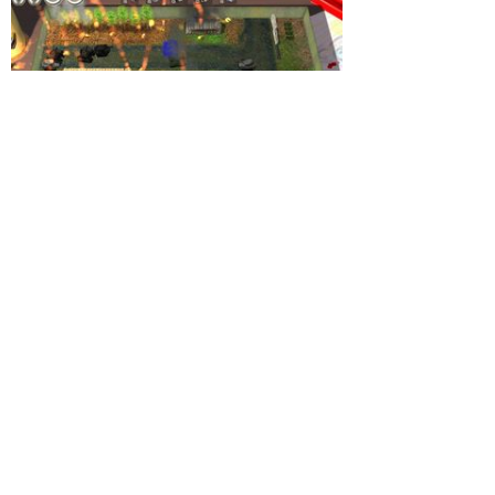
Буду рад выслушать любые комментарии по улучшению
текущей версии игры. Пишите отзывы в комментарии,
рассказывайте друзьям айфоновладельцам. Желающим
подробнее взяглянуть на продукт
могу выслать бесплатно
выслать регистрационный ключ
. Спасибо.
Просмотры
Расскажите друзьям
4394