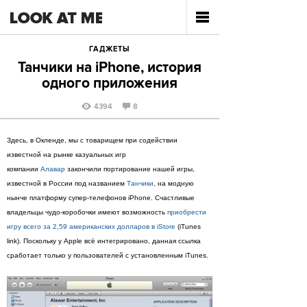
ГАДЖЕТЫ
Танчики на iPhone, история
одного приложения
4394
8
Здесь, в Окленде, мы с товарищем при содействии
известной на рынке казуальных игр
компании
Алавар
закончили портирование нашей игры,
известной в России под названием
Танчики
, на модную
нынче платформу супер-телефонов iPhone. Счастливые
владельцы чудо-коробочки имеют возможность
приобрести
игру всего за 2,59 американских долларов в iStore
(iTunes
link). Поскольку у Apple всё интегрировано, данная ссылка
сработает только у пользователей с установленным iTunes.