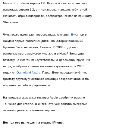
Microsoft, то была версия 1.0. Вскоре после этого на свет
появилась версия 1.2, оптимизированная для любителей
скачивать игры в интернете, распространяемая по принципу
Shareware.
Чуть позже нами заинтересовалась компания
Бука
, так в
каждом ларьке появились диски, на которых большими
буквами было написано: Танчики. В 2006 году мы с
основным программистом уже жили в Новой Зеландии,
поэтому не смогли присутствовать на церемонии вручения
награды «Лучшая отечественная казуальная игра 2006
года» от
Gameland Award
. Павел Воля передал почётную
грамоту другому участников команды разработчиков, и мы
искренне за себя порадовались.
На прошлых выходных тестеры Apple одобрили версию
Танчиков для iPhone. В интернете уже появились первые
отзывы и даже взломанные версии.
Вот так это выглядит на экране iPhone: