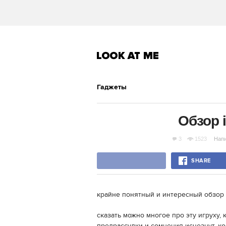
Гаджеты
Обзор 
3
1523
Нап
SHARE
крайне понятный и интересный обзор i
сказать можно многое про эту игруху, к