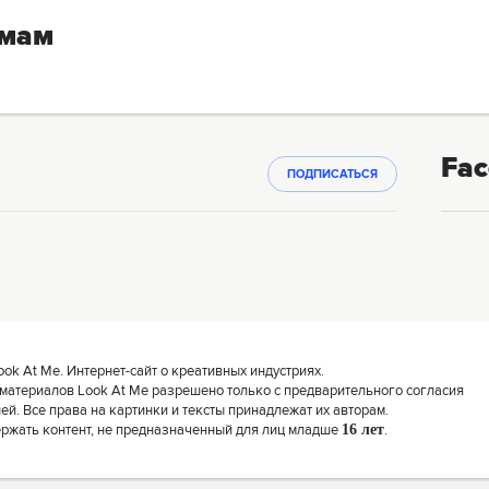
емам
Fac
ПОДПИСАТЬСЯ
k At Me. Интернет-сайт о креативных индустриях.
материалов Look At Me разрешено только с предварительного согласия
й. Все права на картинки и тексты принадлежат их авторам.
ержать контент, не предназначенный для лиц младше
16 лет
.