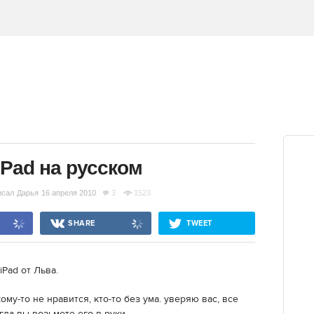
iPad на русском
исал
Дарья
16 апреля 2010
3
1523
SHARE
TWEET
Pad от Льва.
ому-то не нравится, кто-то без ума. уверяю вас, все