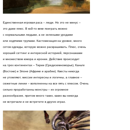
Единственная игровая раса – люди. Но это не минус –
это даже плюс. В кой-то веке поиграть можно
с нормальными людьми, а не зелеными уродами
или ходячими трупами. Кастомизация на уровне, много
сетов одежды, которую можно раскрашивать. Плюс, очень
хороший сеттинг и интересной историей, персонажами
и множеством юмора и иронии. Действие происходит
на трех континентах – Тирии (Средиземноморье), Каньте
(Востоке) и Элоне (Африке и арабии). Квесты никогда
не утомляют, миссии интересны и логичны, а главное –
сюжетные линии – вополненны на все пять с плюсом. Очень
сильно проработанны монстры – их огромное
разнообразие, притом много таких, каких вы никогда
не встречали и не встретите в других играх.