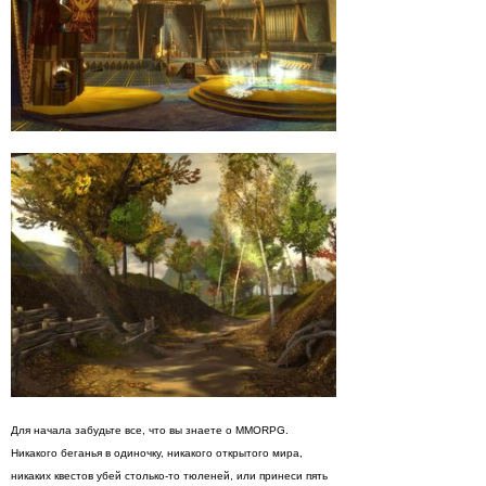
Для начала забудьте все, что вы знаете о MMORPG.
Никакого беганья в одиночку, никакого открытого мира,
никаких квестов убей столько-то тюленей, или принеси пять