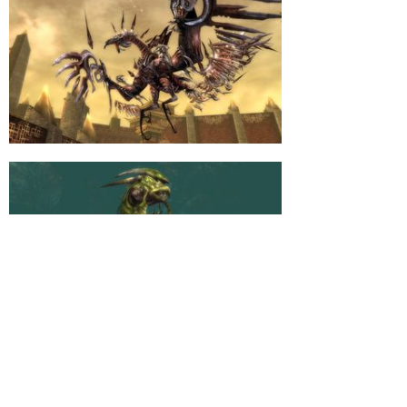
Как я уже говорил, главный конек игры – пвп, а какое же пвп