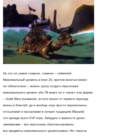
Но это не самое главное, главное – геймплей.
Максимальный уровень в игре 20, притом качаться вовсе
не обязательно – можно сразу создать персонажа
максимального уровня, ибо ГВ вовсе не о «каче» или фарме
– Guild Wars (название, кстати пошло от первого периода
воины в Starcraft, да и вообще игра просто переполнена
отссылками и пасхалками в лучших традициях Blizzard)
это прежде всего PvP игра. Забудьте о важносте денег,
эккипировки – все персонажи сбаллансированы,
все предметы максимального уровня равны. Нет смысла