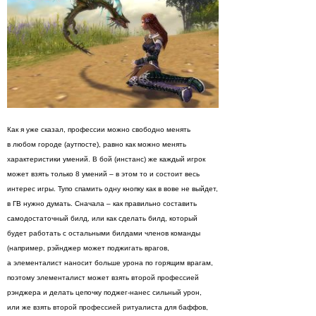
Как я уже сказал, профессии можно свободно менять
в любом городе (аутпосте), равно как можно менять
характеристики умений. В бой (инстанс) же каждый игрок
может взять только 8 умений – в этом то и состоит весь
интерес игры. Тупо спамить одну кнопку как в вове не выйдет,
в ГВ нужно думать. Сначала – как правильно составить
самодостаточный билд, или как сделать билд, который
будет работать с остальными билдами членов команды
(например, рэйнджер может поджигать врагов,
а элементалист наносит больше урона по горящим врагам,
поэтому элементалист может взять второй профессией
рэнджера и делать цепочку поджег-нанес сильный урон,
или же взять второй профессией ритуалиста для баффов,