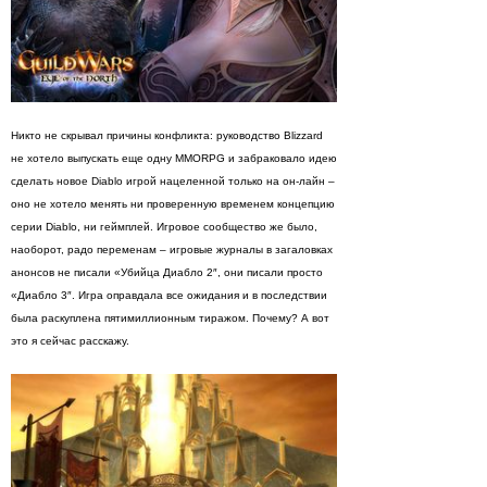
Никто не скрывал причины конфликта: руководство Blizzard
не хотело выпускать еще одну MMORPG и забраковало идею
сделать новое Diablo игрой нацеленной только на он-лайн –
оно не хотело менять ни проверенную временем концепцию
серии Diablo, ни геймплей. Игровое сообщество же было,
наоборот, радо переменам – игровые журналы в загаловках
анонсов не писали «Убийца Диабло 2″, они писали просто
«Диабло 3″. Игра оправдала все ожидания и в последствии
была раскуплена пятимиллионным тиражом. Почему? А вот
это я сейчас расскажу.