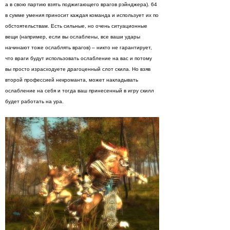
а в свою партию взять поджигающего врагов рэйнджера). 64
в сумме умения приносит каждая команда и использует их по
обстоятельствам. Есть сильные, но очень ситуационные
вещи (например, если вы ослаблены, все ваши удары
начинают тоже ослаблять врагов) – никто не гарантирует,
что враги будут использовать ослабление на вас и потому
вы просто израсходуете драгоценный слот скила. Но взяв
второй профессией некроманта, может накладывать
ослабление на себя и тогда ваш принесенный в игру скилл
будет работать на ура.