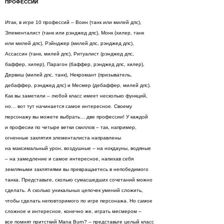
ПРОФЕССИИ
Итак, в игре 10 профессий – Воин (танк или милей дпс),
Элементалист (танк или рэнджед дпс), Монк (хилер, танк
или милей дпс), Рэйнджер (милей дпс, рэнджед дпс),
Ассассин (танк, милей дпс), Ритуалист (рэнджед дпс,
баффер, хилер), Парагон (баффер, рэнджед дпс, хилер),
Дервиш (милей дпс, танк), Некромант (призыватель,
дебаффер, рэнджед дпс) и Месмер (дебаффер, милей дпс).
Как вы заметили – любой класс имеет несколько функций,
но… вот тут начинается самое интересное. Своему
персонажу вы можете выбрать… две профессии! У каждой
и професии по четыре ветки скиллов – так, например,
огненные заклятия элементалиста направлены
на максимальный урон, воздушные – на нокдауны, водяные
– на замедление и самое интересное, напихав себя
земляными заклятиями вы превращаетесь в непобедимого
танка. Представьте, сколько сумасшедших сочетаний можно
сделать. А сколько уникальных цепочек умений сложить,
чтобы сделать неповторимого по игре персонажа. Но самое
сложное и интересное, конечно же, играть месмером –
все помнят притсткий Mana Burn? – представьте целый класс