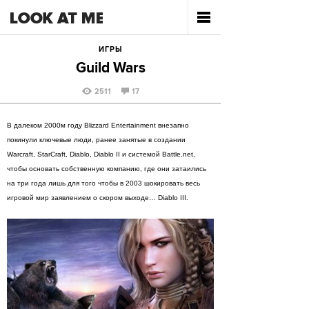
ИГРЫ
Guild Wars
2511
17
В далеком 2000м году Blizzard Entertainment внезапно
покинули ключевые люди, ранее занятые в создании
Warcraft, StarCraft, Diablo, Diablo II и системой Battle.net,
чтобы основать собственную компанию, где они затаились
на три года лишь для того чтобы в 2003 шокировать весь
игровой мир заявлением о скором выходе… Diablo III.