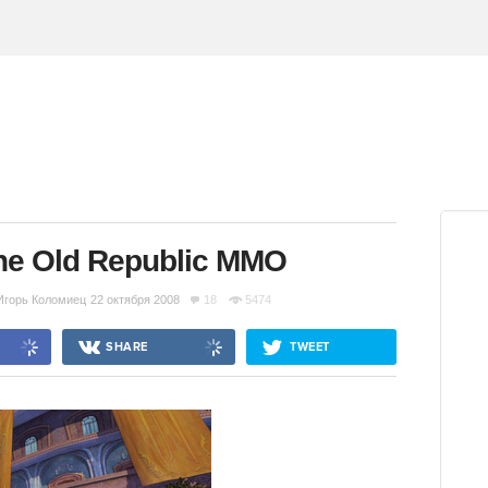
he Old Republic MMO
Игорь Коломиец
22 октября 2008
18
5474
SHARE
TWEET