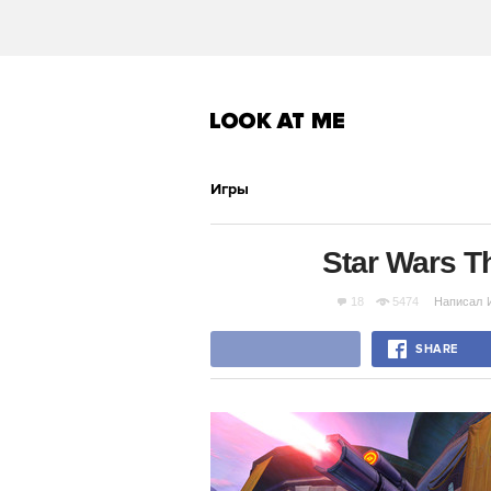
Игры
Star Wars T
18
5474
Написал
SHARE