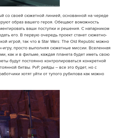
ый со своей сюжетной линией, основанной на череде
ируют образ вашего героя. Обещают воможность
мментировать ваши поступки и решения. С напарником
дать его. В первую очередь проект станет сюжетно-
й игрой, так что в Star Wars: The Old Republic можно
н-игру, просто выполняя сюжетные миссии. Вселенная
ми, как и в фильме, каждая планета будет иметь свою
анеты будут постоянно контролироваться конкретной
оянной битвы. PvP, рейды – все это будет, но с
аботчики хотят уйти от тупого рубилова как можно