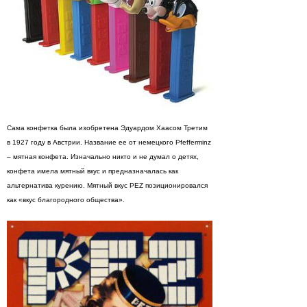
Сама конфетка была изобретена Эдуардом Хаасом Третим
в 1927 году в Австрии. Название ее от немецкого Pfefferminz
– мятная конфета. Изначально никто и не думал о детях,
конфета имела мятный вкус и предназначалась как
альтернатива курению. Мятный вкус PEZ позиционировался
как «вкус благородного общества».