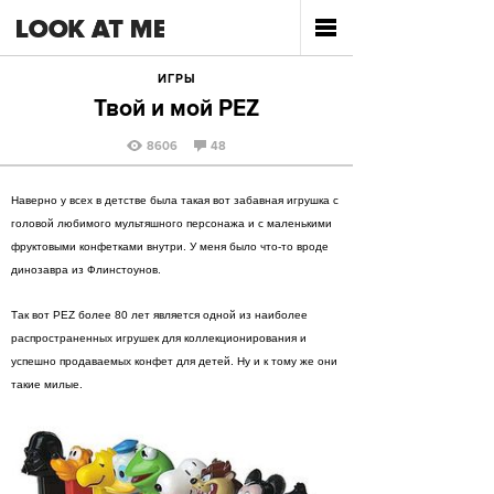
ИГРЫ
Твой и мой PEZ
8606
48
Наверно у всех в детстве была такая вот забавная игрушка с
головой любимого мультяшного персонажа и с маленькими
фруктовыми конфетками внутри. У меня было что-то вроде
динозавра из Флинстоунов.
Так вот PEZ более 80 лет является одной из наиболее
распространенных игрушек для коллекционирования и
успешно продаваемых конфет для детей. Ну и к тому же они
такие милые.