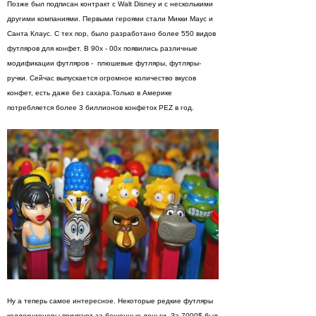
Позже был подписан контракт с Walt Disney и с несколькими
другими компаниями. Первыми героями стали Микки Маус и
Санта Клаус. С тех пор, было разработано более 550 видов
футляров для конфет. В 90х - 00х появились различные
модификации футляров - плюшевые футляры, футляры-
ручки. Сейчас выпускается огромное количество вкусов
конфет, есть даже без сахара.Только в Америке
потребляется более 3 биллионов конфеток PEZ в год.
Ну а теперь самое интересное. Некоторые редкие футляры
коллекционеры покупают за бешенные деньги. За 7000$ был