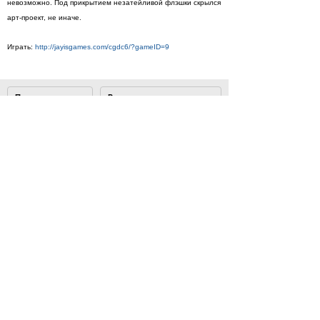
невозможно. Под прикрытием незатейливой флэшки скрылся
арт-проект, не иначе.
Играть:
http://jayisgames.com/cgdc6/?gameID=9
Просмотры
Расскажите друзьям
2962
Комментарии
Load comments
Login to comment
© 2007–2024 Look At Me. Интернет-сайт о креативных
индустриях. Использование материалов