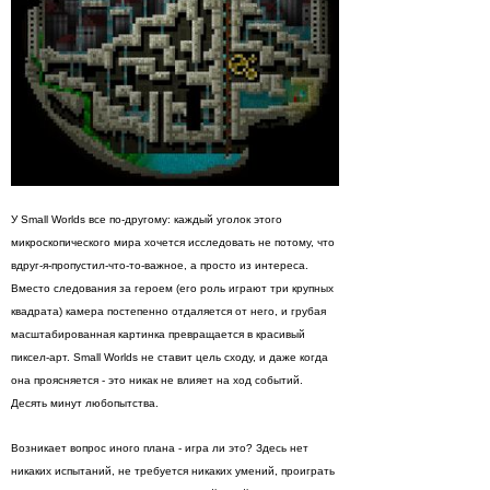
У Small Worlds все по-другому: каждый уголок этого
микроскопического мира хочется исследовать не потому, что
вдруг-я-пропустил-что-то-важное, а просто из интереса.
Вместо следования за героем (его роль играют три крупных
квадрата) камера постепенно отдаляется от него, и грубая
масштабированная картинка превращается в красивый
пиксел-арт. Small Worlds не ставит цель сходу, и даже когда
она проясняется - это никак не влияет на ход событий.
Десять минут любопытства.
Возникает вопрос иного плана - игра ли это? Здесь нет
никаких испытаний, не требуется никаких умений, проиграть