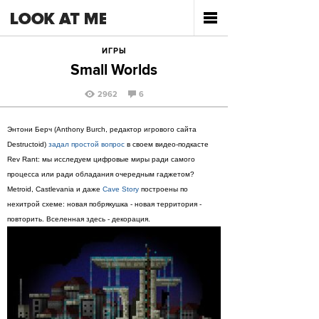
ИГРЫ
Small Worlds
2962
6
Энтони Берч (Anthony Burch, редактор игрового сайта
Destructoid)
задал простой вопрос
в своем видео-подкасте
Rev Rant: мы исследуем цифровые миры ради самого
процесса или ради обладания очередным гаджетом?
Metroid, Castlevania и даже
Cave Story
построены по
нехитрой схеме: новая побрякушка - новая территория -
повторить. Вселенная здесь - декорация.