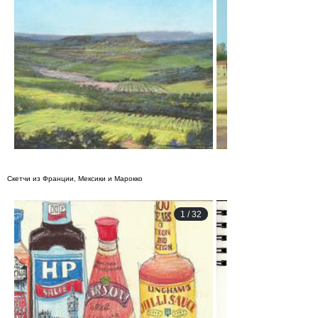
Скетчи из Франции, Мексики и Марокко
1
/
32