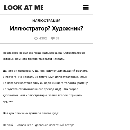
ИЛЛЮСТРАЦИЯ
Иллюстратор? Художник?
4302
31
Последнее время всё чаще натыкаюсь на иллюстраторов,
которых немного трудно таковыми назвать.
Да, это их профессия. Да, они рисуют для изданий-рекламы-
и-прочего. Но назвать их типичными иллюстраторами язык
не поворачивается в силу их недюжинного таланта (замечу
не чувства стиля/нынешнего тренда итд). Это скорее
художники
, чем иллюстраторы, хотя и второе отрицать
трудно.
Вот два отличных примера такого чуда:
Первый – James Jean, довольно известный автор;