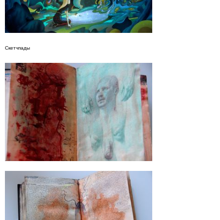
Скетчпады