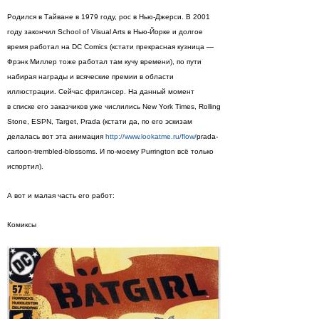
Родился в Тайване в 1979 году, рос в Нью-Джерси. В 2001
году закончил School of Visual Arts в Нью-Йорке и долгое
время работал на DC Comics (кстати прекрасная кузница —
Фрэнк Миллер тоже работал там кучу времени), по пути
набирая награды и всяческие премии в области
иллюстрации. Сейчас фрилэнсер. На данный момент
в списке его заказчиков уже числились New York Times, Rolling
Stone, ESPN, Target, Prada (кстати да, по его эскизам
делалась вот эта анимация
http://www.lookatme.ru/flow/
prada-
cartoon-trembled-blossoms. И по-моему Purrington всё только
испортил).
А вот и малая часть его работ:
Комиксы