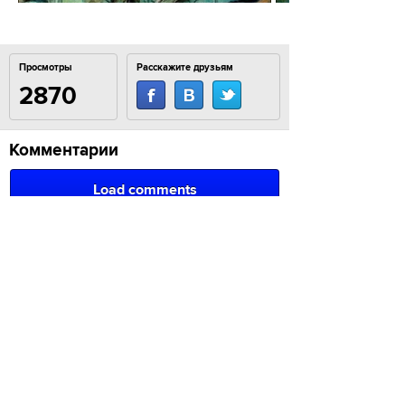
Просмотры
Расскажите друзьям
2870
Комментарии
Load comments
Login to comment
© 2007–2024 Look At Me. Интернет-сайт о креативных
индустриях. Использование материалов
Look At Me разрешено только с предварительного
согласия правообладателей. Все права на картинки
и тексты принадлежат их авторам.
Сайт может содержать контент, не предназначенный