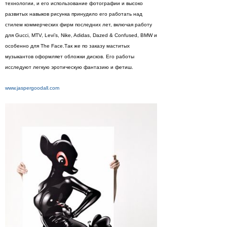
технологии, и его использование фотографии и высоко
развитых навыков рисунка принудило его работать над
стилем коммерческих фирм последних лет, включая работу
для Gucci, MTV, Levi’s, Nike, Adidas, Dazed & Confused, BMW и
особенно для The Face.Так же по заказу маститых
музыкантов оформляет обложки дисков. Его работы
исследуют легкую эротическую фантазию и фетиш.
www.jaspergoodall.com