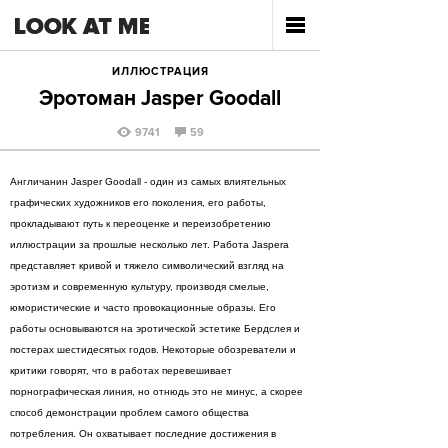
ИЛЛЮСТРАЦИЯ
Эротоман Jasper Goodall
9741
59
Англичанин Jasper Goodall - один из самых влиятельных
графических художников его поколения, его работы,
прокладывают путь к переоценке и переизобретению
иллюстрации за прошлые несколько лет. Работа Jaspera
представляет кривой и тяжело символический взгляд на
эротизм и современную культуру, производя смелые,
юмористические и часто провокационные образы. Его
работы основываются на эротической эстетике Бердслея и
постерах шестидесятых годов. Некоторые обозреватели и
критики говорят, что в работах перевешивает
порнографическая линия, но отнюдь это не минус, а скорее
способ демонстрации проблем самого общества
потребления. Он охватывает последние достижения в