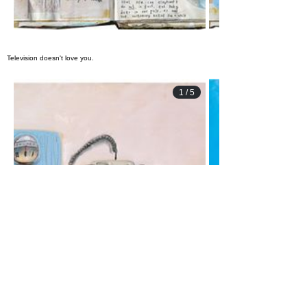
Television doesn't love you.
1
/
5