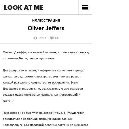
ИЛЛЮСТРАЦИЯ
Оliver Jeffers
3997
44
Оливер Джефферс – великий человек, это он написал книжку
о мальчике Генри, поедающем книги.
Джефферс сам и пишет, и оформляет сказки, что нередко
случается с детскими иллюстраторами – но все равно
каждый раз сложно удержаться от восхищения. Этим
Джефферс и знаменит, но, оказывается, кроме сказок он
создает массу прекрасных журнальных иллюстраций и
картин.
Джефферс не замкнулся на детской теме, он умудряется
развиваться в нескольких принципиально разных
направлениях. Его масляный реализм достоин не меньшего