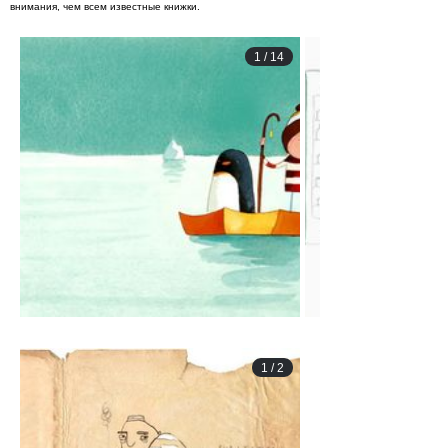
внимания, чем всем известные книжки.
1
/
14
1
/
2