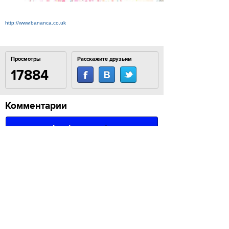
http://www.bananca.co.uk
Просмотры
Расскажите друзьям
17884
Комментарии
Load comments
Login to comment
© 2007–2024 Look At Me. Интернет-сайт о креативных
индустриях. Использование материалов
Look At Me разрешено только с предварительного