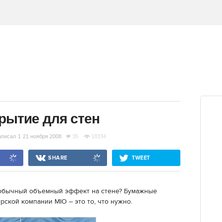
рытие для стен
аписал
1
21 ноября 2008
35
18334
SHARE
TWEET
еобычный объемный эффект на стене? Бумажные
рской компании MIO – это то, что нужно.